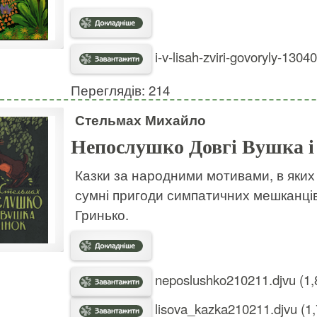
i-v-lisah-zviri-govoryly-1304
Переглядів: 214
Стельмах Михайло
Непослушко Довгі Вушка і 
Казки за народними мотивами, в яких 
сумні пригоди симпатичних мешканців 
Гринько.
neposlushko210211.djvu (1,
lisova_kazka210211.djvu (1