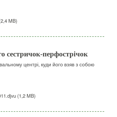
(2,4 MB)
го сестричок-перфострічок
альному центрі, куди його взяв з собою
11.djvu (1,2 MB)