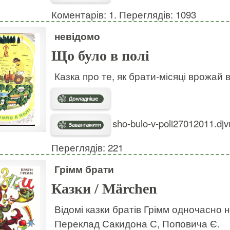
Коментарів: 1. Переглядів: 1093
невідомо
Що було в полі
Казка про те, як брати-місяці врожай 
sho-bulo-v-poli27012011.djv
Переглядів: 221
Грімм брати
Казки / Märchen
Відомі казки братів Грімм одночасно 
Переклад Сакидона С, Поповича Є.