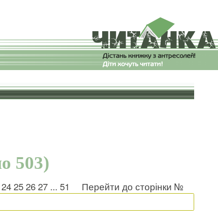
о 503)
24
25
26
27
...
51
Перейти до сторінки №