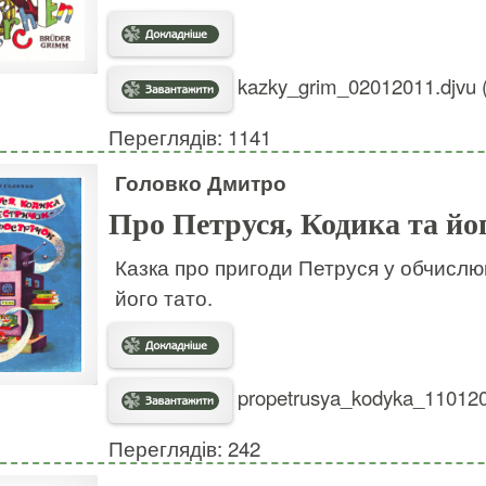
kazky_grim_02012011.djvu 
Переглядів: 1141
Головко Дмитро
Про Петруся, Кодика та йо
Казка про пригоди Петруся у обчислюв
його тато.
propetrusya_kodyka_110120
Переглядів: 242