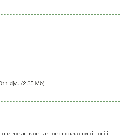
11.djvu (2,35 Mb)
о мешкає в пеналі першокласниці Тосі і