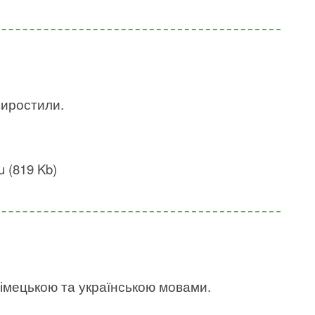
виростили.
u (819 Kb)
німецькою та українською мовами.