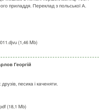
ьного приладдя. Переклад з польської А.
11.djvu (1,46 Mb)
арлов Георгій
друзів, песика і каченяти.
pdf (18,1 Mb)