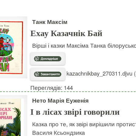
Танк Максім
Ехау Казачнік Бай
Вірші і казки Максіма Танка білорусь
kazachnikbay_270311.djvu (
Переглядів: 144
Нето Марія Еуженія
І в лісах звірі говорили
Казка про те, як звірі вирішили прот
Василя Ксьондзика