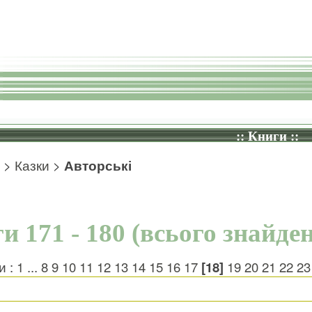
:: Книги ::
>
Казки
>
Авторські
и 171 - 180 (всього знайден
и :
1
...
8
9
10
11
12
13
14
15
16
17
[18]
19
20
21
22
23