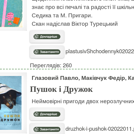
знає про всі печалі та радості її шкіл
Седика та М. Пригари.
Скан надіслав Віктор Турецький
plastusivShchodennyk020220
Переглядів: 260
Глазовий Павло, Маківчук Федір, К
Пушок і Дружок
Неймовірні пригоди двох нерозлучних 
druzhok-i-pushok-02022011.