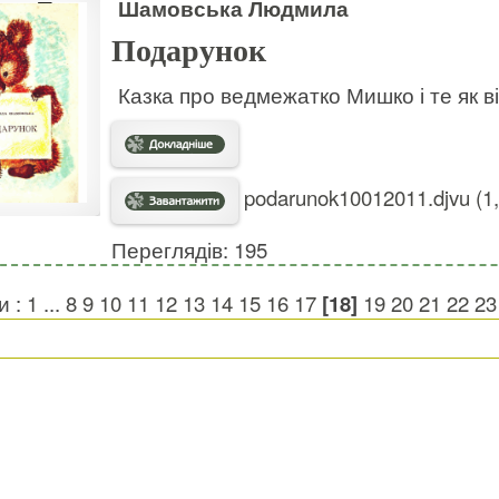
Шамовська Людмила
Подарунок
Казка про ведмежатко Мишко і те як в
podarunok10012011.djvu (1
Переглядів: 195
и :
1
...
8
9
10
11
12
13
14
15
16
17
[18]
19
20
21
22
23