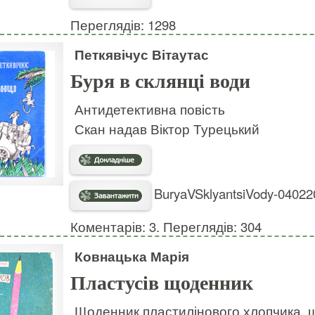
Переглядів: 1298
Петкявічус Вітаутас
Буря в склянці води
Антидетективна повість
Скан надав Віктор Турецький
BuryaVSklyantsiVody-040220
Коментарів: 3. Переглядів: 304
Ковнацька Марія
Пластусів щоденник
Щоденник пластилінового хлопчика, щ