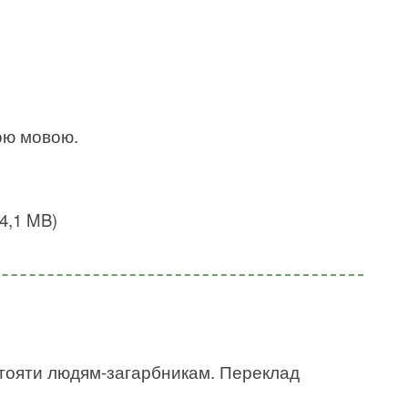
кою мовою.
4,1 MB)
истояти людям-загарбникам. Переклад