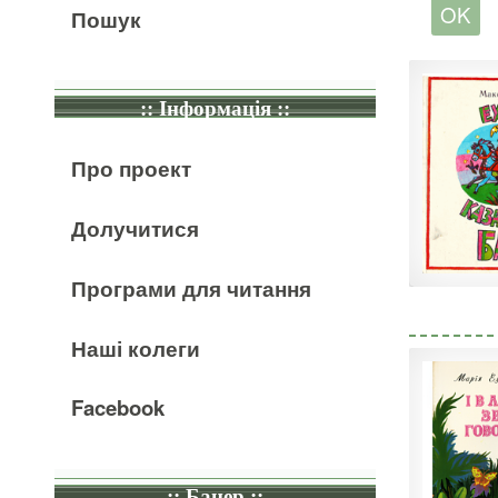
Пошук
:: Інформація ::
Про проект
Долучитися
Програми для читання
Наші колеги
Facebook
:: Банер ::