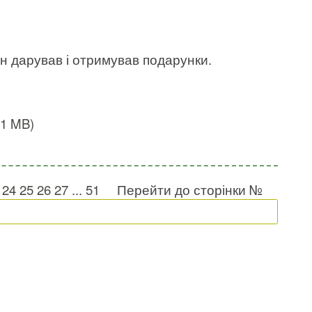
ін дарував і отримував подарунки.
,1 MB)
24
25
26
27
...
51
Перейти до сторінки №