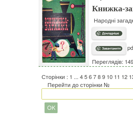
Книжка-за
Народні загад
pd
Переглядів: 14
Сторінки :
1
...
4
5
6
7
8
9
10
11
12
1
Перейти до сторінки №