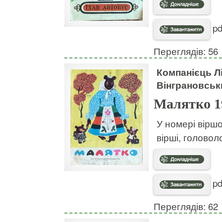
pd
Переглядів: 56
Компанієць Л
Вінграновськ
Малятко 1
У номері віршо
вірші, головол
pd
Переглядів: 62