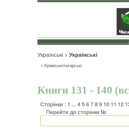
Українські
>
Українські
»
Кримськотатарські
Книги 131 - 140 (в
Сторінки :
1
...
4
5
6
7
8
9
10
11
12
1
Перейти до сторінки №