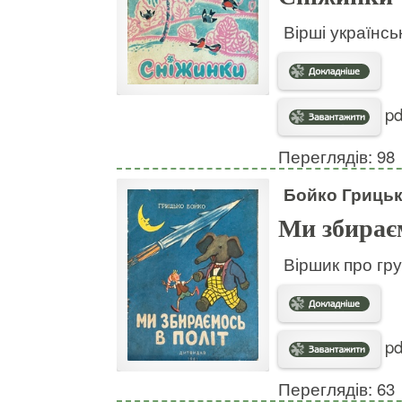
Вірші українськ
pd
Переглядів: 98
Бойко Гриць
Ми збираєм
Віршик про гру
pd
Переглядів: 63