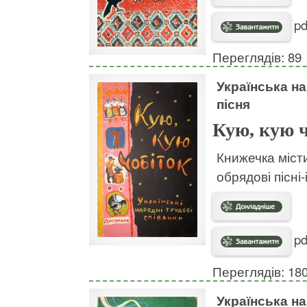
pd
Переглядів: 89
Українська н
пісня
Кую, кую 
Книжечка міст
обрядові пісні-
pd
Переглядів: 18
Українська н