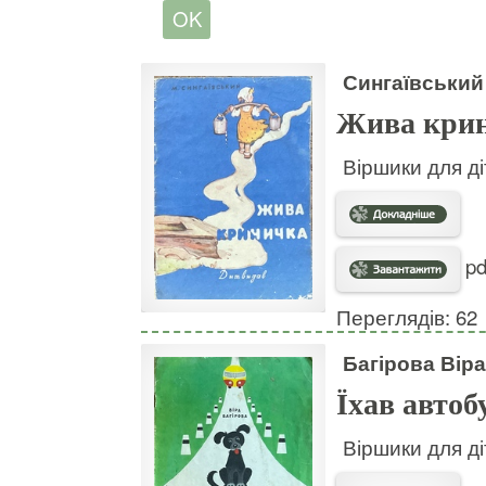
Сингаївський
Жива кри
Віршики для ді
pd
Переглядів: 62
Багірова Віра
Їхав автоб
Віршики для ді