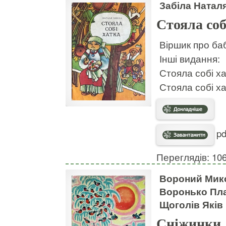
Забіла Натал
Стояла соб
Віршик про баб
Інші видання:
Стояла собі х
Стояла собі х
pd
Переглядів: 10
Вороний Мико
Воронько Пла
Щоголів Яків
Сніжинки