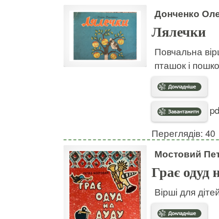
Донченко Ол
Лялечки
Повчальна вір
пташок і пошко
pd
Переглядів: 40
Мостовий Пе
Грає одуд 
Вірші для діте