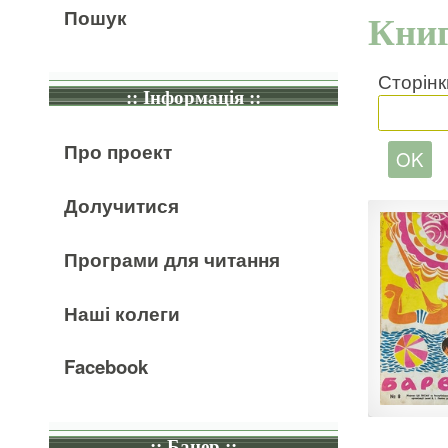
Пошук
Книг
Сторінк
:: Інформація ::
Про проект
Долучитися
Програми для читання
Наші колеги
Facebook
:: Банер ::