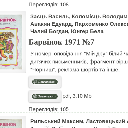
Переглядів: 108
Заєць Василь, Коломієць Володими
Авакян Едуард, Пархоменко Олекса
Чалий Богдан, Юнгер Бела
Барвінок 1971 №7
У номері оповідання "Мій друг білий ча
дитячих письменників, фрагмент віршов
"Чорниш", реклама шортів та інше.
pdf, 3.10 Mb
Переглядів: 105
Рильський Максим, Ластовецький А