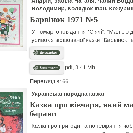
Андрій, Забіла Наталя, Чалий Бог
Володимир, Колядюк Іван, Кожури
Барвінок 1971 №5
У номарі оповідання "Сіячі", "Малюю ді
уривок з віршованої казки "Барвінок і 
pdf, 3.41 Mb
Переглядів: 66
Українська народна казка
Казка про вівчаря, який ма
барани
Казка про пригоди та поневіряння ча