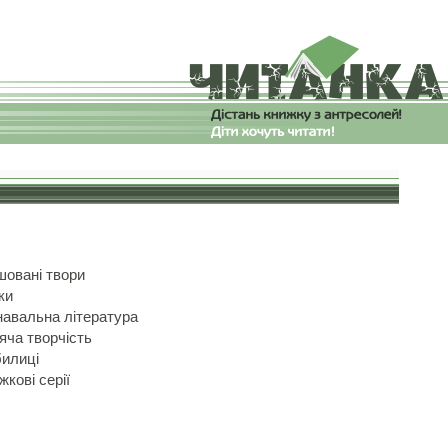
шовані твори
ки
навальна література
яча творчість
илиці
жкові серії