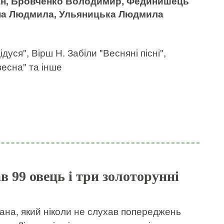
дан, Бровченко Володимир, Фединишець
на Людмила, Ульяницька Людмила
дуся", Вірш Н. Забіли "Весняні пісні",
весна" та інше
в 99 овець і три золоторунні
бана, який ніколи не слухав попереджень