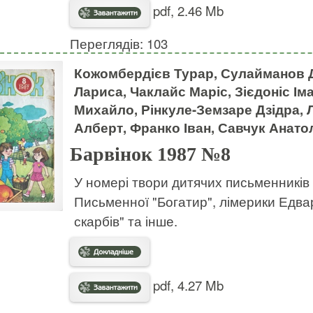
pdf, 2.46 Mb
Переглядів: 103
Кожомбердієв Турар, Сулайманов 
Лариса, Чаклайс Маріс, Зієдоніс І
Михайло, Рінкуле-Земзаре Дзідра, Л
Алберт, Франко Іван, Савчук Анато
Барвінок 1987 №8
У номері твори дитячих письменників 
Письменної "Богатир", лімерики Едвард
скарбів" та інше.
pdf, 4.27 Mb