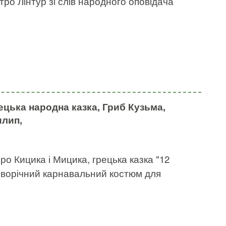
етро Лінтур зі слів народного оповідача
ецька народна казка, Гриб Кузьма,
лип,
о Кицика і Мицика, грецька казка "12
новорічний карнавальний костюм для