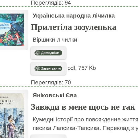
Переглядів: 94
Українська народна лічилка
Прилетіла зозуленька
Віршики-лічилки
pdf, 757 Kb
Переглядів: 70
Яніковські Єва
Завжди в мене щось не так
Кумедні історії про повсякденне життя
песика Лапсика-Тапсика. Переклад з у