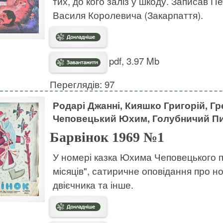
тих, до кого заліз у шкоду. Записав П
Василя Королевича (Закарпаття).
pdf, 3.97 Mb
Переглядів: 97
Родарі Джанні, Кияшко Григорій, Гр
Чеповецький Юхим, Голубничий Пи
Барвінок 1969 №1
У номері казка Юхима Чеповецького пр
місяців", сатиричне оповідання про 
двієчника та інше.