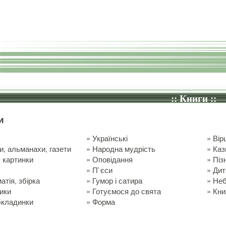
:: Книги ::
и
і
»
Українські
»
Вір
, альманахи, газети
»
Народна мудрість
»
Каз
, картинки
»
Оповідання
»
Піз
»
П`єси
»
Дит
атія, збірка
»
Гумор і сатира
»
Неб
ики
»
Готуємося до свята
»
Кни
бкладинки
»
Форма