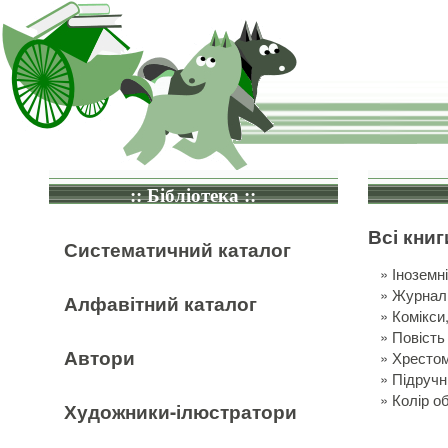
:: Бібліотека ::
Всі книг
Систематичний каталог
»
Іноземн
»
Журнали
Алфавітний каталог
»
Комікси
»
Повість
Автори
»
Хрестом
»
Підручн
»
Колір о
Художники-ілюстратори