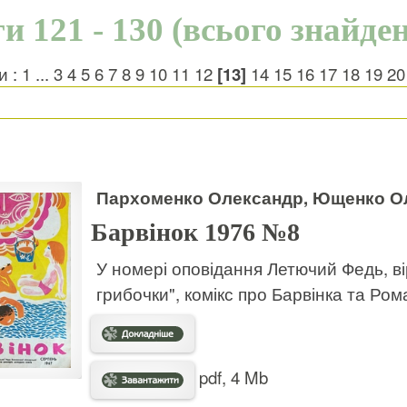
и 121 - 130 (всього знайде
и :
1
...
3
4
5
6
7
8
9
10
11
12
[13]
14
15
16
17
18
19
20
Пархоменко Олександр, Ющенко Оле
Барвінок 1976 №8
У номері оповідання Летючий Федь, ві
грибочки", комікс про Барвінка та Ром
pdf, 4 Mb