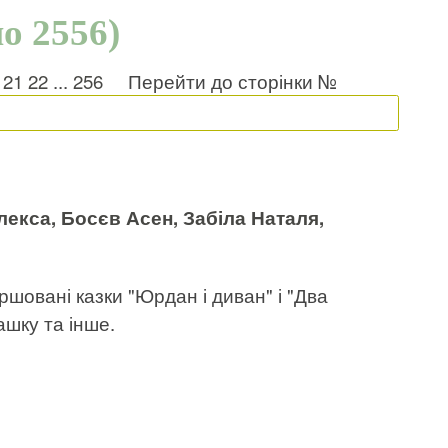
но 2556)
21
22
...
256
Перейти до сторінки №
кса, Босєв Асен, Забіла Наталя,
ршовані казки "Юрдан і диван" і "Два
ашку та інше.