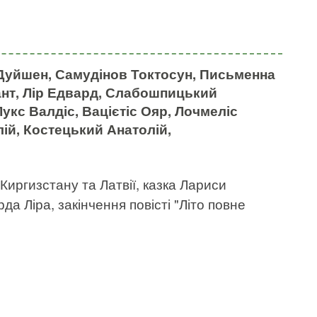
Дуйшен, Самудінов Токтосун, Письменна
мант, Лір Едвард, Слабошпицький
укс Валдіс, Вацієтіс Ояр, Лочмеліс
лій, Костецький Анатолій,
Киргизстану та Латвії, казка Лариси
а Ліра, закінчення повісті "Літо повне