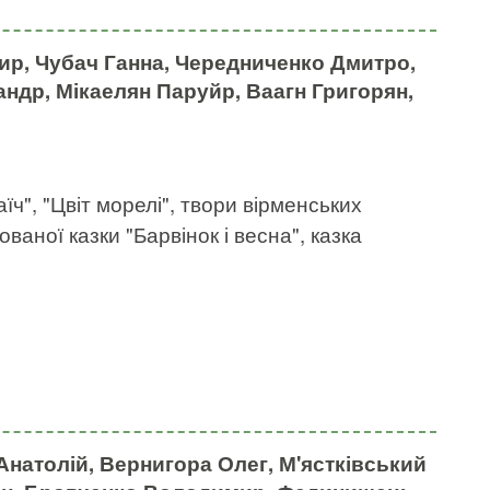
р, Чубач Ганна, Чередниченко Дмитро,
ндр, Мікаелян Паруйр, Ваагн Григорян,
їч", "Цвіт морелі", твори вірменських
аної казки "Барвінок і весна", казка
натолій, Вернигора Олег, М'ястківський