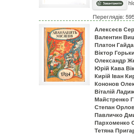
hl
Переглядів: 59
Алексеєв Сер
Валентин Ви
Платон Гайда
Віктор Горьк
Олександр Же
Юрій Кава Ві
Кирій Іван Ки
Кононов Олек
Віталій Лади
Майстренко Г
Степан Орло
Павличко Дми
Пархоменко 
Тетяна Прига