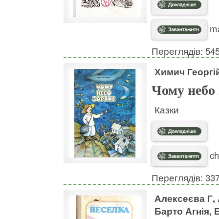
ma
Переглядів: 54
Химич Георгі
Чому небо
Казки
ch
Переглядів: 33
Алексеєва Г, 
Барто Агнія, 