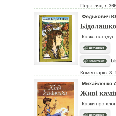
Переглядів: 36
Федькович Ю
Бідолашк
Казка нагадує
bi
Коментарів: 3. 
Михайленко А
Живі камі
Казки про хло