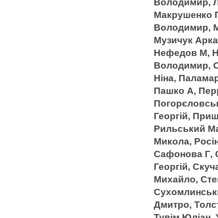
Володимир, Л
Макрушенко П
Володимир, М
Музичук Аркад
Нефедов М, Н
Володимир, О
Ніна, Палама
Пашко А, Пер
Погорєловськ
Георгій, Приш
Рильський Мак
Микола, Росін
Сафонова Г, 
Георгій, Ску
Михайло, Сте
Сухомлинськи
Дмитро, Толст
Тувім Юліан, 