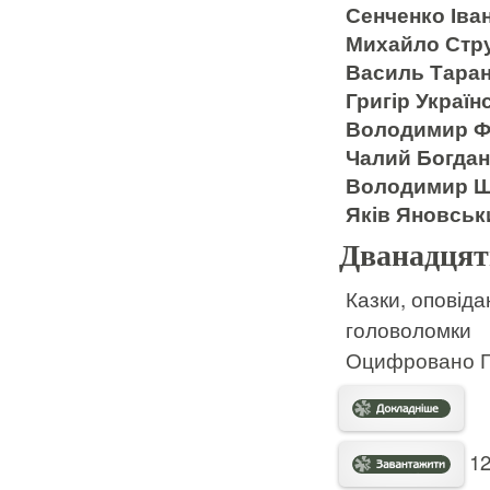
Сенченко Іва
Михайло Стр
Василь Таран
Григір Україн
Володимир Фр
Чалий Богда
Володимир Ш
Яків Яновсь
Дванадцять
Казки, оповідан
головоломки
Оцифровано Гу
12