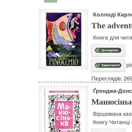
Коллоді Карл
The advent
Книга для чит
pi
Переглядів: 26
Ґренджа-Дон
Манюсінь
Віршована каз
Книгу Читанці 