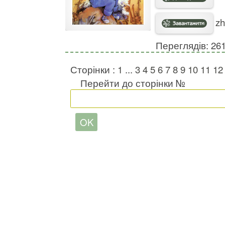
zh
Переглядів: 26
Сторінки :
1
...
3
4
5
6
7
8
9
10
11
12
Перейти до сторінки №