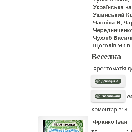
Українська на
Ушинський Ко
Чапліна В, Ча
Чередниченко
Чухліб Васил
Щоголів Яків
Веселка
Хрестоматія д
ve
Коментарів: 8. 
Франко Іван