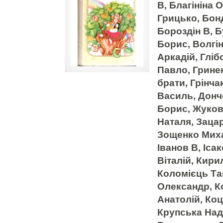
В, Благініна
Грицько, Бон
Бороздін В, 
Борис, Волгі
Аркадій, Глі
Павло, Грине
брати, Грінча
Василь, Донч
Борис, Жуков
Наталя, Заца
Зощенко Миха
Іванов В, Іса
Віталій, Кири
Коломієць Та
Олександр, К
Анатолій, Ко
Крупська Наді