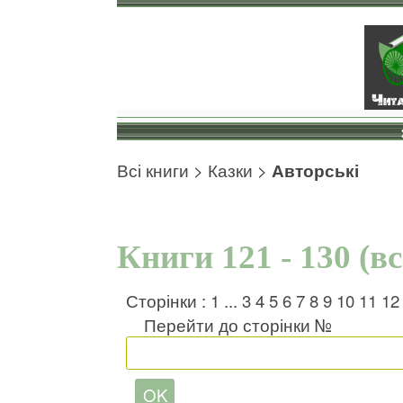
Всі книги
>
Казки
>
Авторські
Книги 121 - 130 (в
Сторінки :
1
...
3
4
5
6
7
8
9
10
11
12
Перейти до сторінки №