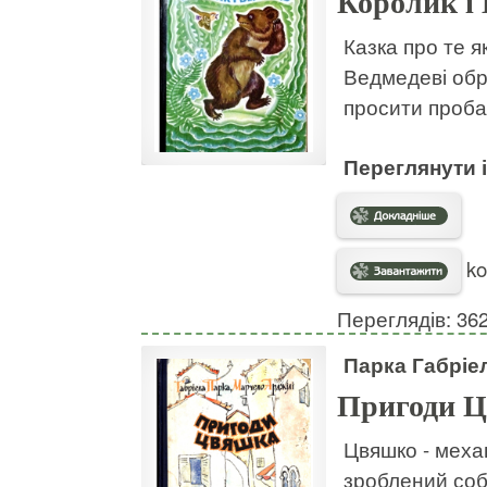
Королик і 
Казка про те 
Ведмедеві обр
просити проба
Переглянути
ko
Переглядів: 36
Парка Габріе
Пригоди 
Цвяшко - механ
зроблений собі