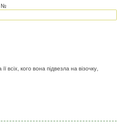
и №
її всіх, кого вона підвезла на візочку,