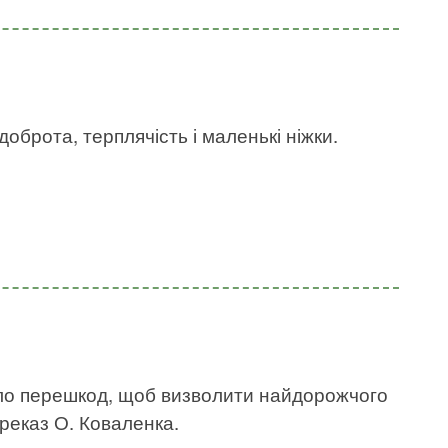
оброта, терплячість і маленькі ніжки.
ало перешкод, щоб визволити найдорожчого
ереказ О. Коваленка.