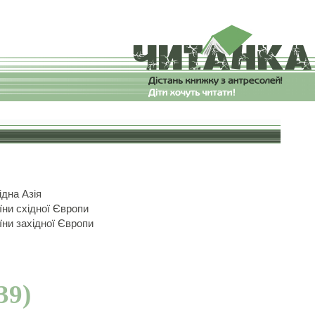
ідна Азія
їни східної Європи
їни західної Європи
39)