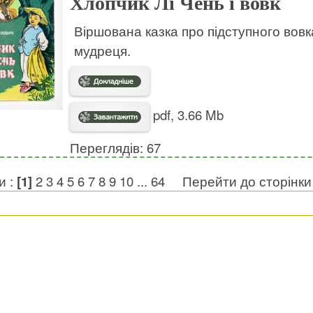
Хлопчик Лі Чень і вовк
Віршована казка про підступного вовк
мудреця.
pdf, 3.66 Mb
Переглядів: 67
и :
[1]
2
3
4
5
6
7
8
9
10
...
64
Перейти до сторінк