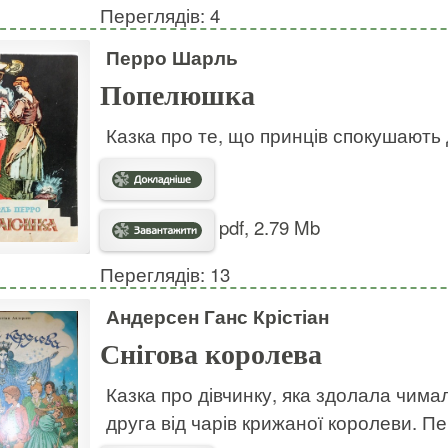
Переглядів: 4
Перро Шарль
Попелюшка
Казка про те, що принців спокушають д
pdf, 2.79 Mb
Переглядів: 13
Андерсен Ганс Крістіан
Снігова королева
Казка про дівчинку, яка здолала чим
друга від чарів крижаної королеви. П