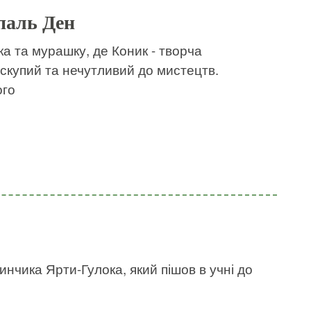
паль Ден
а та мурашку, де Коник - творча
- скупий та нечутливий до мистецтв.
ого
инчика Ярти-Гулока, який пішов в учні до