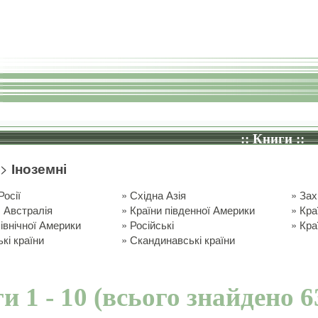
:: Книги ::
>
Іноземні
Росії
»
Східна Азія
»
Зах
 Австралія
»
Країни південної Америки
»
Кра
північної Америки
»
Російські
»
Кра
кі країни
»
Скандинавські країни
и 1 - 10 (всього знайдено 6