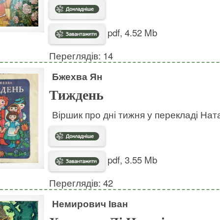
pdf, 4.52 Mb
Переглядів: 14
Бжехва Ян
Тиждень
Віршик про дні тижня у перекладі Нат
pdf, 3.55 Mb
Переглядів: 42
Немирович Іван