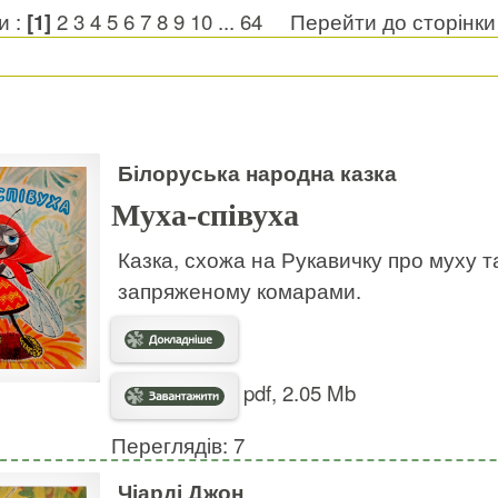
и :
[1]
2
3
4
5
6
7
8
9
10
...
64
Перейти до сторінк
Білоруська народна казка
Муха-співуха
Казка, схожа на Рукавичку про муху та 
запряженому комарами.
pdf, 2.05 Mb
Переглядів: 7
Чіарді Джон