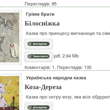
Переглядів: 95
Грімм брати
Білосніжка
Казка про принцесу-вигнаницю та сімо
pdf, 2.64 Mb
Коментарів: 1. Переглядів: 135
Українська народна казка
Коза-Дереза
Казка про хитру козу, яка всіх обдури