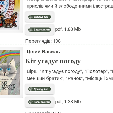
прислів'ями й злободенними ілюстрац
pdf, 1.88 Mb
Переглядів: 198
Цілий Василь
Кіт угадує погоду
Вірші "Кіт угадує погоду", "Полотер", 
менший братик", "Ранок", "Місяць і хм
pdf, 1.38 Mb
Переглядів: 252