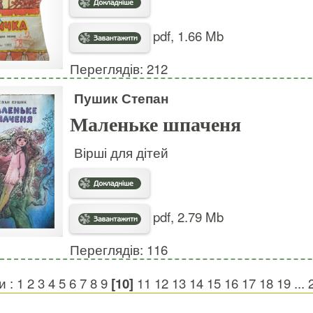
pdf, 1.66 Mb
Переглядів: 212
Пушик Степан
Маленьке шпаченя
Вірші для дітей
pdf, 2.79 Mb
Переглядів: 116
и :
1
2
3
4
5
6
7
8
9
[10]
11
12
13
14
15
16
17
18
19
...