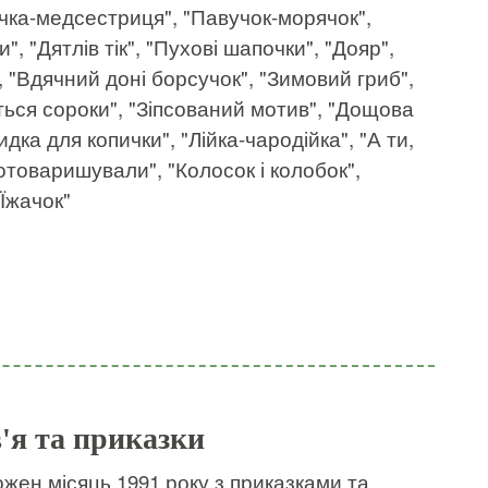
єчка-медсестриця", "Павучок-морячок",
, "Дятлів тік", "Пухові шапочки", "Дояр",
, "Вдячний доні борсучок", "Зимовий гриб",
яться сороки", "Зіпсований мотив", "Дощова
идка для копички", "Лійка-чародійка", "А ти,
Потоваришували", "Колосок і колобок",
"Їжачок"
в'я та приказки
жен місяць 1991 року з приказками та