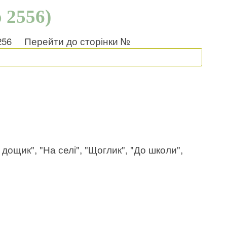
 2556)
256
Перейти до сторінки №
 дощик", "На селі", "Щоглик", "До школи",