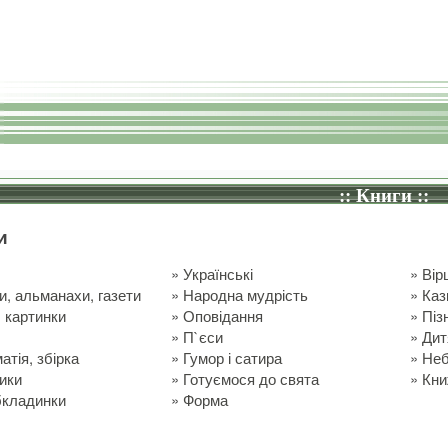
:: Книги ::
и
і
»
Українські
»
Вір
, альманахи, газети
»
Народна мудрість
»
Каз
, картинки
»
Оповідання
»
Піз
»
П`єси
»
Дит
атія, збірка
»
Гумор і сатира
»
Неб
ики
»
Готуємося до свята
»
Кни
бкладинки
»
Форма