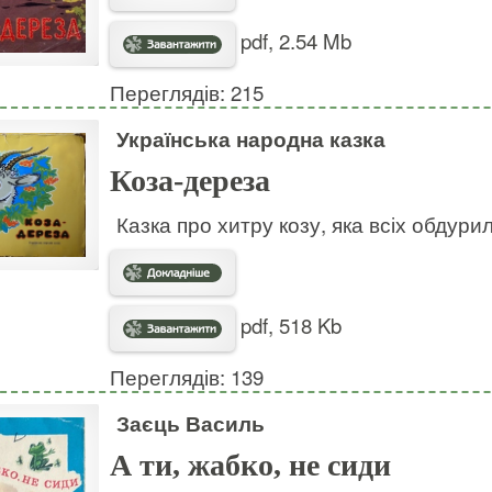
pdf, 2.54 Mb
Переглядів: 215
Українська народна казка
Коза-дереза
Казка про хитру козу, яка всіх обдури
pdf, 518 Kb
Переглядів: 139
Заєць Василь
А ти, жабко, не сиди