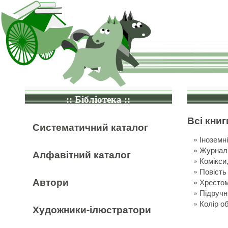
:: Бібліотека ::
Всі книг
Систематичний каталог
»
Іноземн
»
Журнали
Алфавітний каталог
»
Комікси
»
Повість
Автори
»
Хрестом
»
Підручн
»
Колір о
Художники-ілюстратори