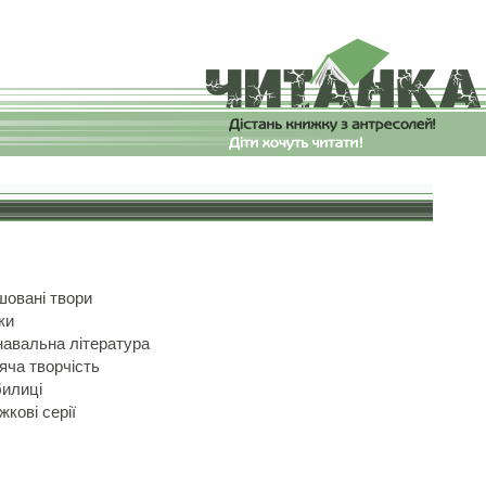
шовані твори
ки
навальна література
яча творчість
илиці
жкові серії