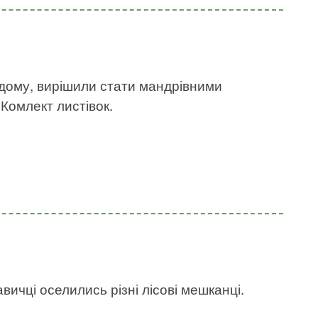
 дому, вирішили стати мандрівними
 Комлект листівок.
авичці оселились різні лісові мешканці.