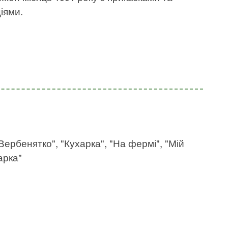
іями.
"Вербенятко", "Кухарка", "На фермі", "Мій
арка"