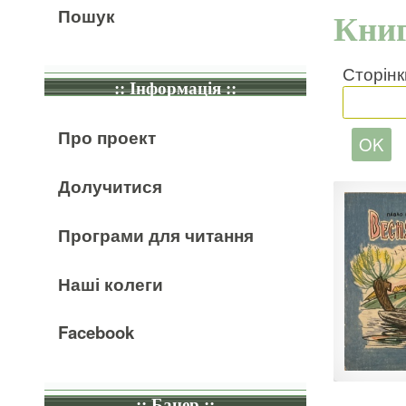
Пошук
Книг
Сторінк
:: Інформація ::
Про проект
Долучитися
Програми для читання
Наші колеги
Facebook
:: Банер ::