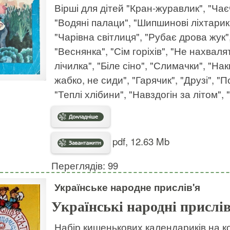
Вірші для дітей "Кран-журавлик", "Ча
"Водяні палаци", "Шипшинові ліхтарики"
"Чарівна світлиця", "Рубає дрова жук"
"Веснянка", "Сім горіхів", "Не нахвал
лічилка", "Біле сіно", "Слимачки", "Нак
жабко, не сиди", "Гарячик", "Друзі", "
"Теплі хлібини", "Навздогін за літом", 
pdf, 12.63 Mb
Переглядів: 99
Українське народне прислів'я
Українські народні прислі
Набір кишенькових календариків на ко