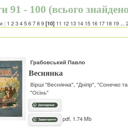
и 91 - 100 (всього знайдено
и :
1
2
3
4
5
6
7
8
9
[10]
11
12
13
14
15
16
17
18
19
...
Грабовський Павло
Веснянка
Вірші "Веснянка", "Дніпр", "Сонечко та
"Осінь"
pdf, 1.74 Mb