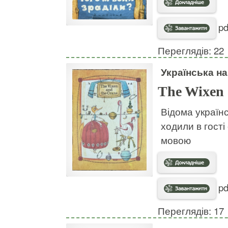
pd
Переглядів: 22
Українська н
The Wixen 
Відома українс
ходили в гості
мовою
pd
Переглядів: 17