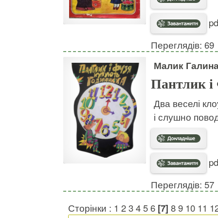
pd
Переглядів: 69
Малик Галин
Пантлик і
Два веселі кло
і слушно пово
pd
Переглядів: 57
Сторінки :
1
2
3
4
5
6
[7]
8
9
10
11
1