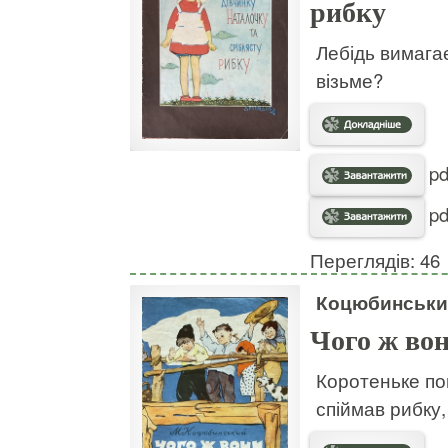
рибку
Лебідь вимагає
візьме?
pd
pd
Переглядів: 46
Коцюбинськи
Чого ж вон
Коротеньке по
спіймав рибку, 