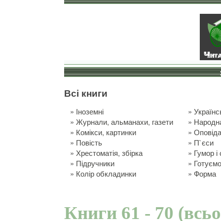
Всі книги
»
Іноземні
»
Українс
»
Журнали, альманахи, газети
»
Народн
»
Комікси, картинки
»
Оповід
»
Повість
»
П`єси
»
Хрестоматія, збірка
»
Гумор і
»
Підручники
»
Готуємо
»
Колір обкладинки
»
Форма
Книги 61 - 70 (всь