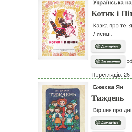
Українська н
Котик і П
Казка про те, 
Лисиці.
pd
Переглядів: 26
Бжехва Ян
Тиждень
Віршик про дні