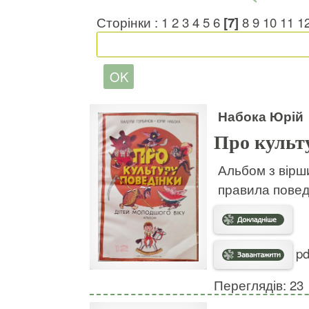
Сторінки :
1
2
3
4
5
6
[7]
8
9
10
11
1
Набока Юрій
Про культ
Альбом з вірш
правила поведі
pd
Переглядів: 23