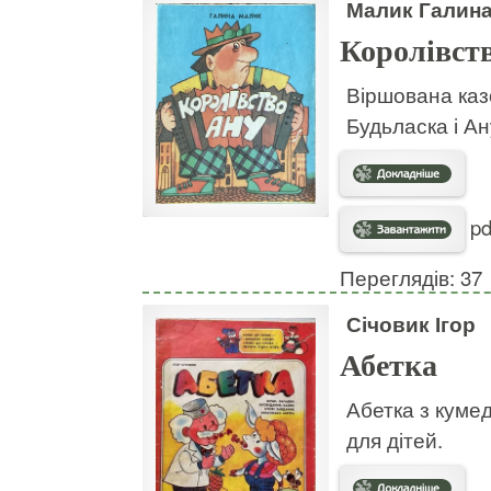
Малик Галин
Королівст
Віршована каз
Будьласка і Ан
pd
Переглядів: 37
Січовик Ігор
Абетка
Абетка з куме
для дітей.