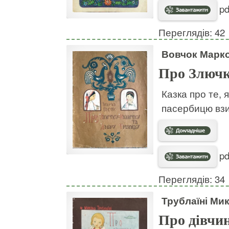
pd
Переглядів: 42
Вовчок Марк
Про Злючк
Казка про те, 
пасербицю взим
pd
Переглядів: 34
Трублаїні Ми
Про дівчин