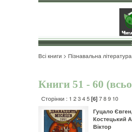
Всі книги
>
Пізнавальна література
Книги 51 - 60 (всь
Сторінки :
1
2
3
4
5
[6]
7
8
9
10
Гуцало Євген
Костецький А
Віктор