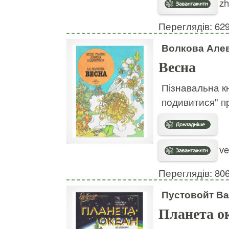
zh
Переглядів: 62
Волкова Але
Весна
Пізнавальна к
подивитися" п
ve
Переглядів: 80
Пустовойт Ва
Планета о