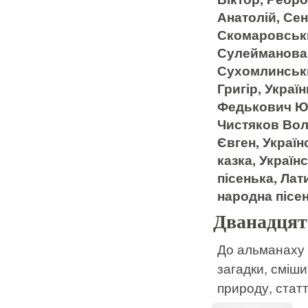
Анатолій, Се
Скомаровськ
Сулейманова 
Сухомлинськи
Григір, Украї
Федькович Юр
Чистяков Вол
Євген, Україн
казка, Україн
пісенька, Лат
народна пісен
Дванадцять
До альманаху у
загадки, сміши
природу, статт