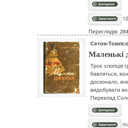
12
Переглядів: 28
Сетон-Томпсо
Маленькі 
Троє хлопців г
бавляться, вон
досконало, вча
видобувати вог
Переклад Сол
ma