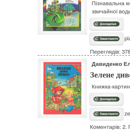
Пізнавальна к
звичайної вод
pl
Переглядів: 37
Давиденко Е
Зелене див
Книжка-картинк
ze
Коментарів: 2. 