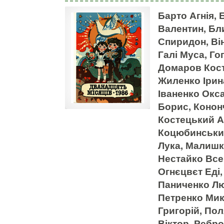
Барто Агнія,
Валентин, Бл
Спиридон, Ві
Галі Муса, Го
Домаров Кост
Жиленко Ірин
Іваненко Окса
Борис, Конон
Костецький А
Коцюбинський
Лука, Малишко
Нестайко Все
Огнєцвєт Еді
Паниченко Л
Петренко Мик
Григорій, По
Віктор, Ребр