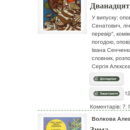
Дванадцять
У випуску: опо
Сенатович, ліч
перевір", комі
погодою, опов
Івана Сенченк
словник, розп
Сергія Алєксєє
12
Коментарів: 7. 
Волкова Але
Зима