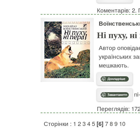
Коментарів: 2. 
Воїнственсь
Ні пуху, ні
Автор оповіда
українських за
мешкають.
ni
Переглядів: 17
Сторінки :
1
2
3
4
5
[6]
7
8
9
10