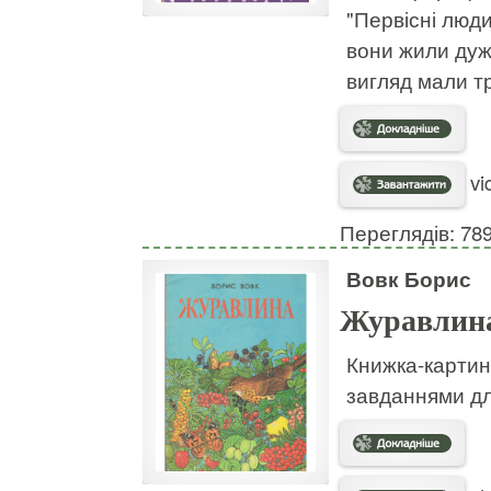
"Первісні люди
вони жили дуж
вигляд мали т
vi
Переглядів: 78
Вовк Борис
Журавлин
Книжка-картинк
завданнями дл