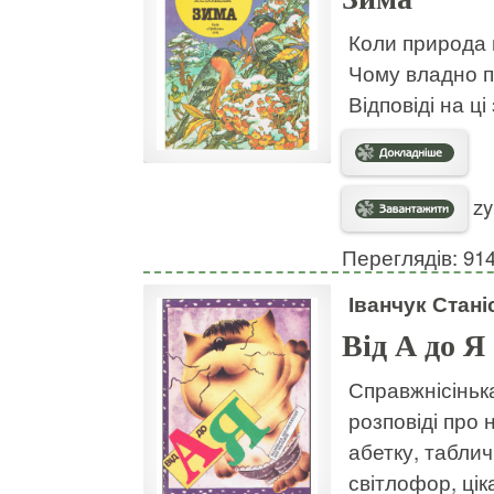
Коли природа 
Чому владно 
Відповіді на ці
zy
Переглядів: 91
Іванчук Стані
Від А до Я
Справжнісінька
розповіді про 
абетку, таблич
світлофор, цік