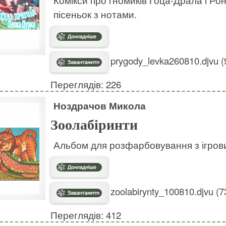
пісеньок з нотами.
prygody_levka260810.djvu (
Переглядів: 226
Ноздрачов Микола
Зоолабіринти
Альбом для розфарбовування з ігров
zoolabirynty_100810.djvu (7
Переглядів: 412