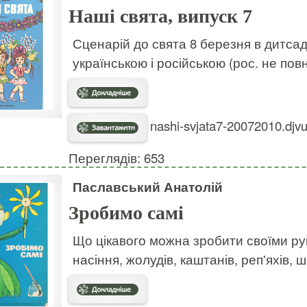
Наші свята, випуск 7
Сценарій до свята 8 березня в дитсадк
українською і російською (рос. не пов
nashi-svjata7-20072010.djvu
Переглядів: 653
Паславський Анатолій
Зробимо самі
Що цікавого можна зробити своїми рук
насіння, жолудів, каштанів, реп'яхів, 