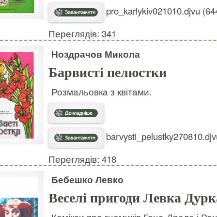
pro_karlykiv021010.djvu (64
Переглядів: 341
Ноздрачов Микола
Барвисті пелюстки
Розмальовка з квітами.
barvysti_pelustky270810.djv
Переглядів: 418
Бебешко Левко
Веселі пригоди Левка Дурк
Комікси про гномиків Гоца-Драла і Рон