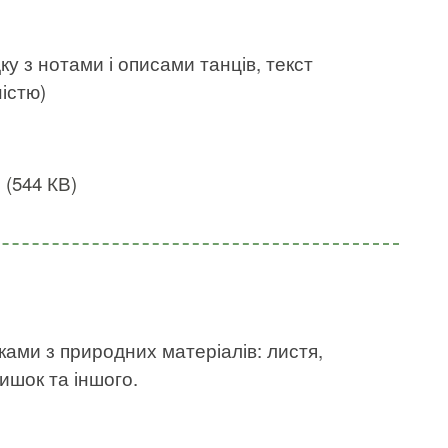
у з нотами і описами танців, текст
ністю)
 (544 КВ)
ами з природних матеріалів: листя,
шишок та іншого.