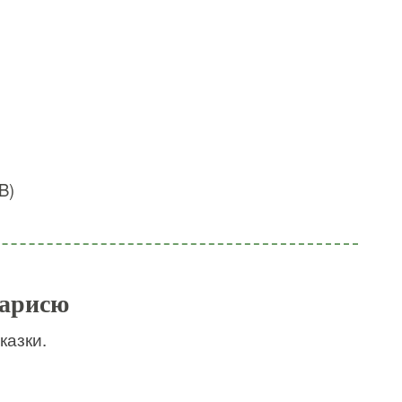
B)
Марисю
казки.