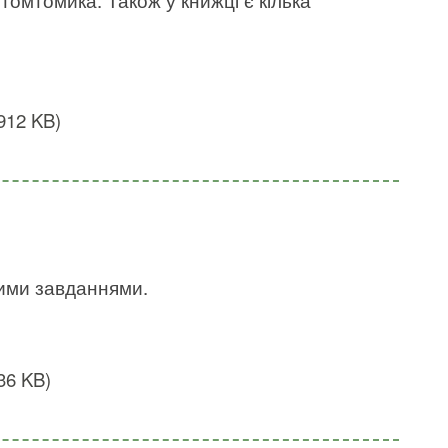
912 KB)
ими завданнями.
36 KB)