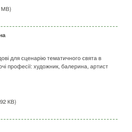
1 МВ)
на
ладові для сценарію тематичного свята в
рчі професії: художник, балерина, артист
892 КВ)