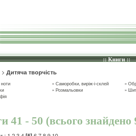
:: Книги ::
>
Дитяча творчість
 ноти
»
Саморобки, виріж-і-склей
»
Обр
ки
»
Розмальовки
»
Шит
фія
и 41 - 50 (всього знайдено 
и :
1
2
3
4
[5]
6
7
8
9
10