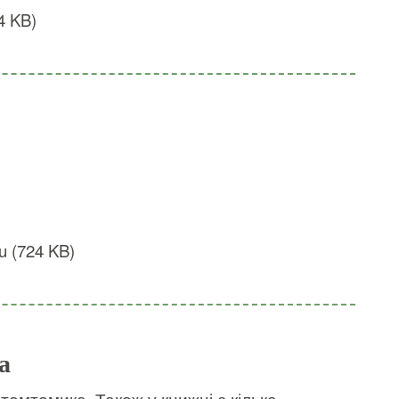
4 KB)
u (724 KB)
а
томтомика. Також у книжці є кілька