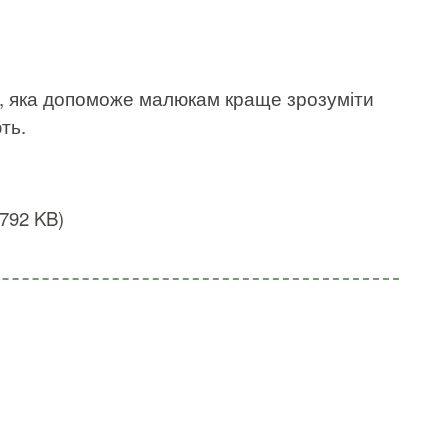
в, яка допоможе малюкам краще зрозуміти
ть.
(792 KB)