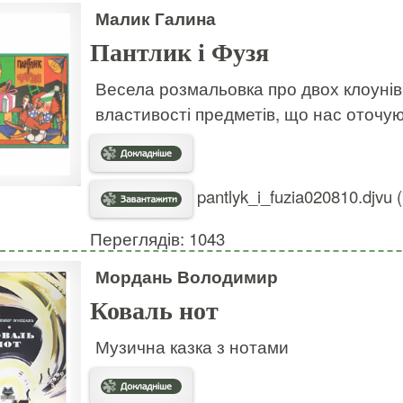
Малик Галина
Пантлик і Фузя
Весела розмальовка про двох клоуні
властивості предметів, що нас оточую
pantlyk_i_fuzia020810.djvu 
Переглядів: 1043
Мордань Володимир
Коваль нот
Музична казка з нотами