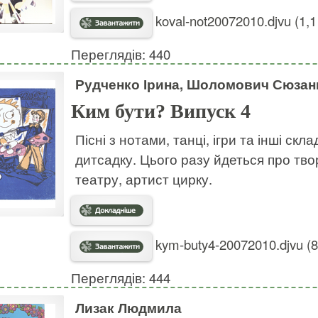
koval-not20072010.djvu (1,
Переглядів: 440
Рудченко Ірина, Шоломович Сюзан
Ким бути? Випуск 4
Пісні з нотами, танці, ігри та інші ск
дитсадку. Цього разу йдеться про тво
театру, артист цирку.
kym-buty4-20072010.djvu (
Переглядів: 444
Лизак Людмила