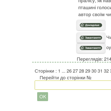
пралісу, як на
пташині голоси
автор своїм ч
Чи
oy
Переглядів: 21
Сторінки :
1
...
26
27
28
29
30
31
32
Перейти до сторінки №