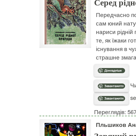
Серед рідн
Передчасно по
сам юний натур
нариси рідній 
те, як їжаки г
існування в чу
страшне змага
Чи
se
Переглядів: 56
Пльшиков Ан