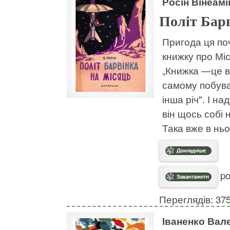
Росін Вінеамі
Політ Бар
Пригода ця по
книжку про Міс
„Книжка —це вс
самому побува
інша річ". І н
він щось собі 
Така вже в нь
po
Переглядів: 37
Іваненко Вал