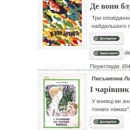
Де вони б
Три оповідання
найдальшого п
de
Переглядів: 20
Письменна Л
І чарівник
У книжці ви зн
тонких ніжках"