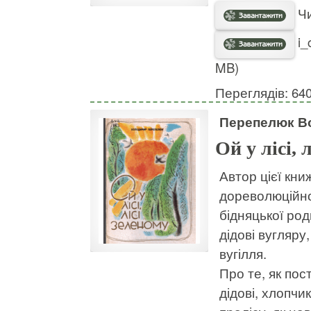
Чи
i_
MB)
Переглядів: 64
Перепелюк В
Ой у лісі, 
Автор цієї кни
дореволюційно
бідняцької ро
дідові вугляру
вугілля.
Про те, як пос
дідові, хлопч