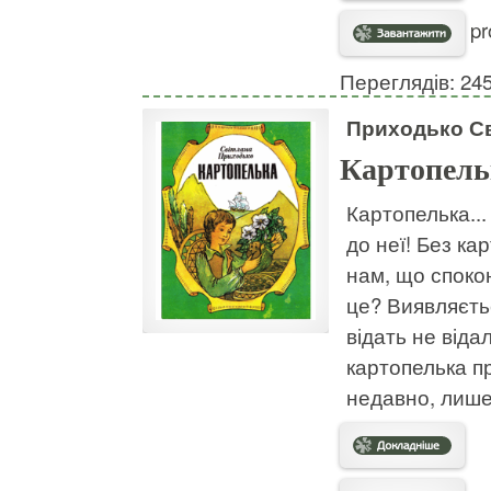
pr
Переглядів: 24
Приходько Св
Картопель
Картопелька..
до неї! Без кар
нам, що споко
це? Виявляєтьс
відать не віда
картопелька п
недавно, лише 