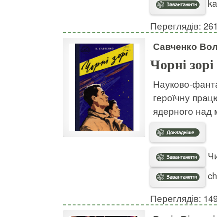
ka
Переглядів: 26
Савченко Во
Чорні зорі
Науково-фантас
героїчну працю
ядерного над 
Чи
ch
Переглядів: 14