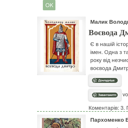
Малик Волод
Воєвода Д
Є в нашій істо
імен. Одна з т
року від незч
воєвода Дмитр
vo
Коментарів: 3. 
Пархоменко 