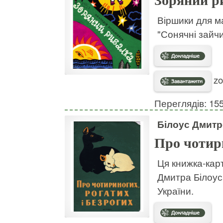
Зоряний р
Віршики для м
"Сонячні зайчи
zo
Переглядів: 15
Білоус Дмитр
Про чотири
Ця книжка-карт
Дмитра Білоус
України.