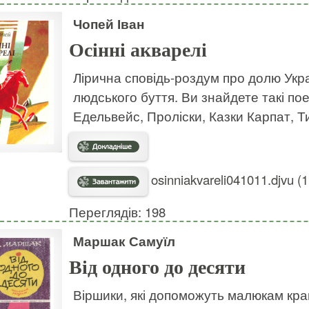
Чопей Іван
Осінні акварелі
Лірична сповідь-роздум про долю Украї
людського буття. Ви знайдете такі поезі
Едельвейс, Проліски, Казки Карпат, Ти
osinniakvareli041011.djvu (
Переглядів: 198
Маршак Самуїл
Від одного до десяти
Віршики, які допоможуть малюкам кр