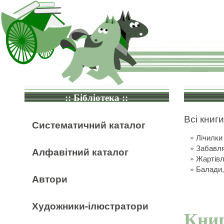
:: Бібліотека ::
Всі книги
Систематичний каталог
»
Лічилки
»
Забавл
Алфавітний каталог
»
Жартівл
»
Балади,
Автори
Художники-ілюстратори
Книг