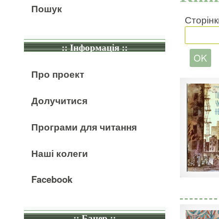
Пошук
Сторінк
:: Інформація ::
Про проект
Долучитися
Програми для читання
Наші колеги
Facebook
:: Банер ::