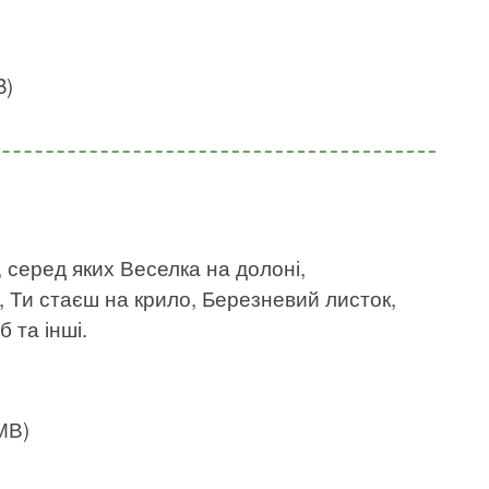
B)
, серед яких Веселка на долоні,
, Ти стаєш на крило, Березневий листок,
б та інші.
 МВ)