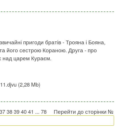
вичайні пригоди братів - Трояна і Бояна,
та його сестрою Кораною. Друга - про
х над царем Кураєм.
11.djvu (2,28 Mb)
37
38
39
40
41
...
78
Перейти до сторінки №