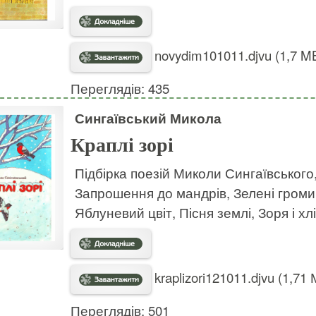
novydim101011.djvu (1,7 M
Переглядів: 435
Сингаївський Микола
Краплі зорі
Підбірка поезій Миколи Сингаївського
Запрошення до мандрів, Зелені громи
Яблуневий цвіт, Пісня землі, Зоря і хлі
kraplizori121011.djvu (1,71
Переглядів: 501