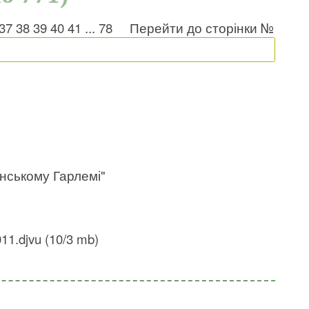
37
38
39
40
41
...
78
Перейти до сторінки №
нському Гарлемі"
1.djvu (10/3 mb)