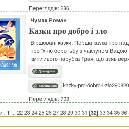
Переглядів: 286
Чумак Роман
Казки про добро і зло
Віршовані казки. Перша казка про надз
про їхню боротьбу з чаклуном Вадою 
кмітливого парубка Грая, що взяв вер
kazky-pro-dobro-i-zlo290820
Переглядів: 703
и :
1
...
22
23
24
25
26
27
28
29
30
31
[32]
33
34
35
36