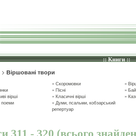
:: Книги ::
>
Віршовані твори
»
Скоромовки
»
Вір
янки
»
Пісні
»
Бай
иві вірші
»
Класичні вірші
»
Каз
 поеми
»
Думи, псальми, кобзарський
репертуар
и 311 - 320 (всього знайден