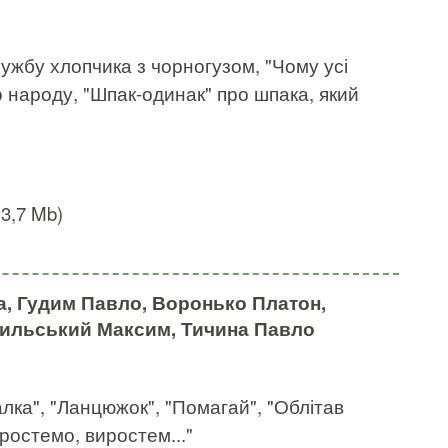
ружбу хлопчика з чорногузом, "Чому усі
 народу, "Шпак-одинак" про шпака, який
3,7 Mb)
а, Гудим Павло, Воронько Платон,
 Рильський Максим, Тичина Павло
далка", "Ланцюжок", "Помагай", "Облітав
иростемо, виростем..."