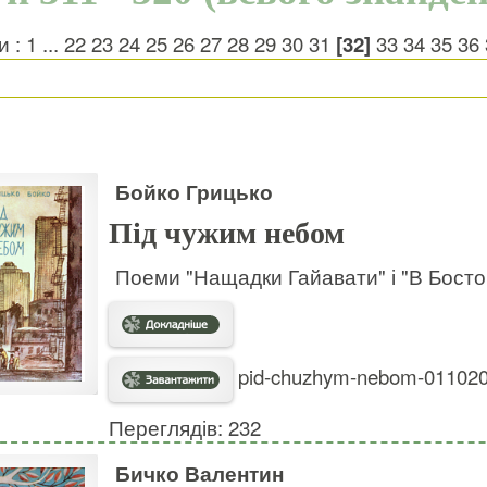
и :
1
...
22
23
24
25
26
27
28
29
30
31
[32]
33
34
35
36
Бойко Грицько
Під чужим небом
Поеми "Нащадки Гайавати" і "В Босто
pid-chuzhym-nebom-0110201
Переглядів: 232
Бичко Валентин