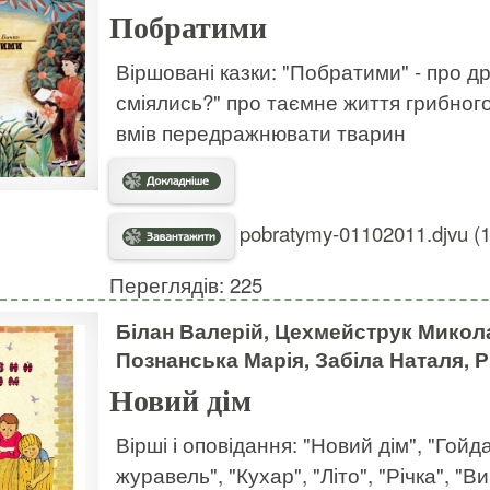
Побратими
Віршовані казки: "Побратими" - про д
сміялись?" про таємне життя грибного
вмів передражнювати тварин
pobratymy-01102011.djvu (1
Переглядів: 225
Білан Валерій, Цехмейструк Микол
Познанська Марія, Забіла Наталя,
Новий дім
Вірші і оповідання: "Новий дім", "Гой
журавель", "Кухар", "Літо", "Річка", "В