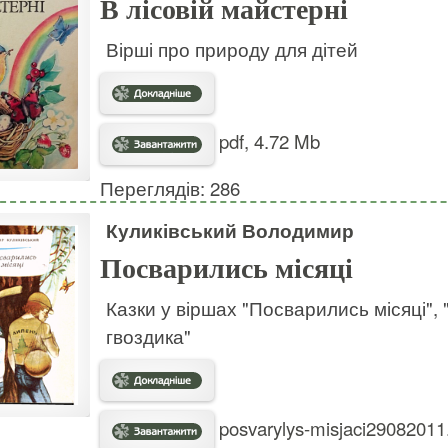
В лісовій майстерні
Вірші про природу для дітей
pdf, 4.72 Mb
Переглядів: 286
Куликівський Володимир
Посварились місяці
Казки у віршах "Посварились місяці",
гвоздика"
posvarylys-misjaci29082011.