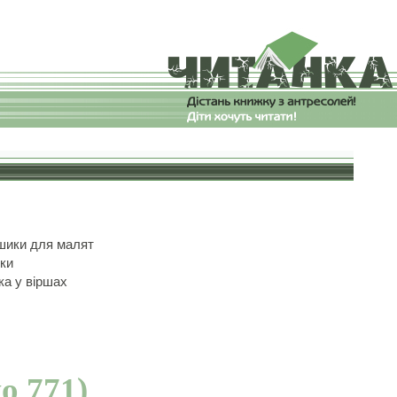
шики для малят
ки
ка у віршах
о 771)