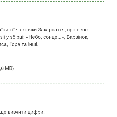
ни і її часточки Закарпаття, про сенс
ї у збірці: «Небо, сонце...», Барвінок,
са, Гора та інші.
1,6 MB)
аще вивчити цифри.