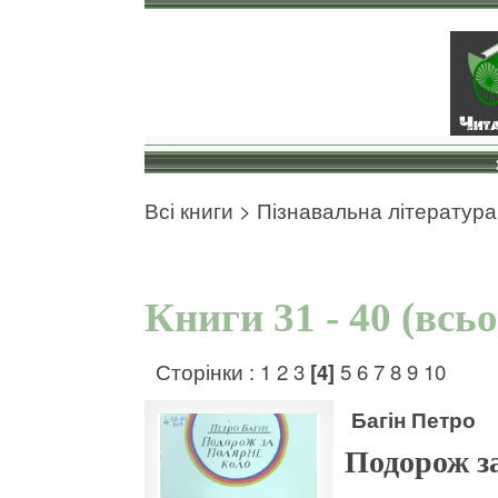
Всі книги
>
Пізнавальна література
Книги 31 - 40 (всь
Сторінки :
1
2
3
[4]
5
6
7
8
9
10
Багін Петро
Подорож з