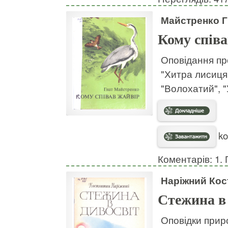
Майстренко Г
Кому співа
Оповідання про
"Хитра лисиця"
"Волохатий", "
ko
Коментарів: 1. 
Наріжний Кос
Стежина в
Оповідки прир