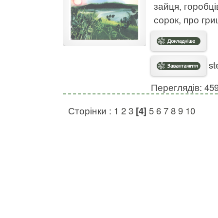
зайця, горобці
сорок, про гриц
st
Переглядів: 45
Сторінки :
1
2
3
[4]
5
6
7
8
9
10