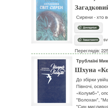
Загадковий
Сирени - хто в
sv
Переглядів: 22
Трублаїні Ми
Шхуна «К
До збірки увій
Півночі, освоє
«Колумб»", опо
"Волохан", "М
"Син мисливця