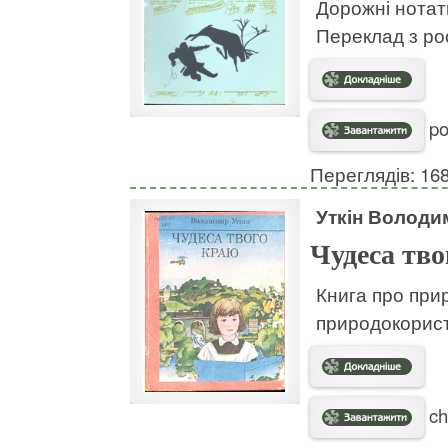
Дорожні нотат
Переклад з ро
po
Переглядів: 16
Уткін Володи
Чудеса тв
Книга про при
природокорис
ch