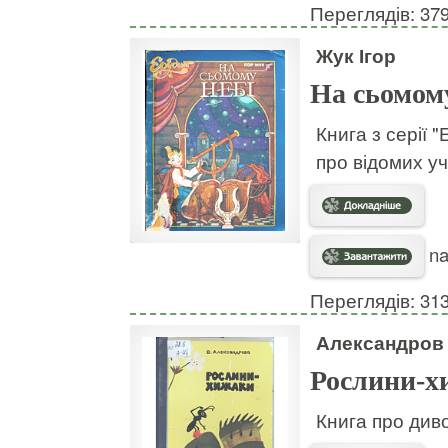
Переглядів: 37
Жук Ігор
На сьомому
Книга з серії 
про відомих у
na
Переглядів: 31
Александров
Рослини-х
Книга про див