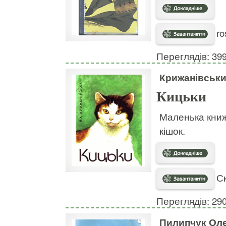
ro
Переглядів: 39
Крижанівськи
Кицьки
Маленька книже
кішок.
Ск
Переглядів: 29
Пилипчук Ол