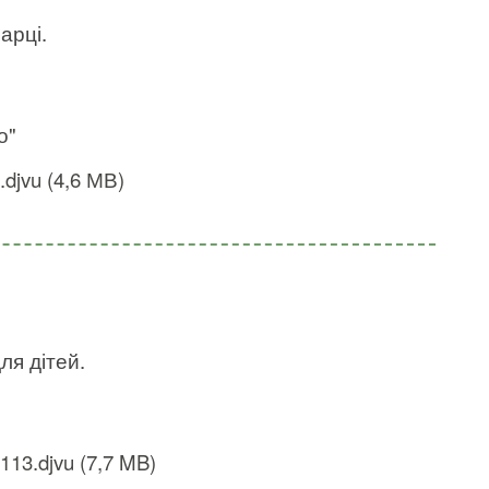
арці.
о"
djvu (4,6 МВ)
ля дітей.
13.djvu (7,7 MB)