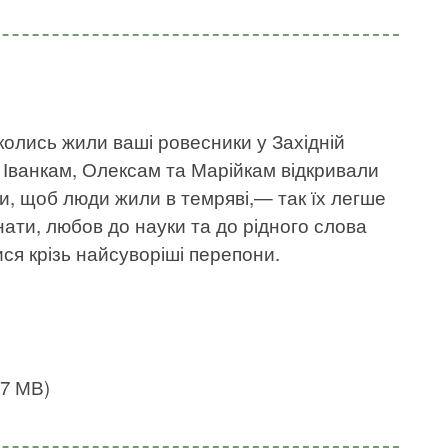
колись жили ваші ровесники у Західній
х Іванкам, Олексам та Марійкам відкривали
ли, щоб люди жили в темряві,— так їх легше
ати, любов до науки та до рідного слова
ися крізь найсуворіші перепони.
,7 МВ)