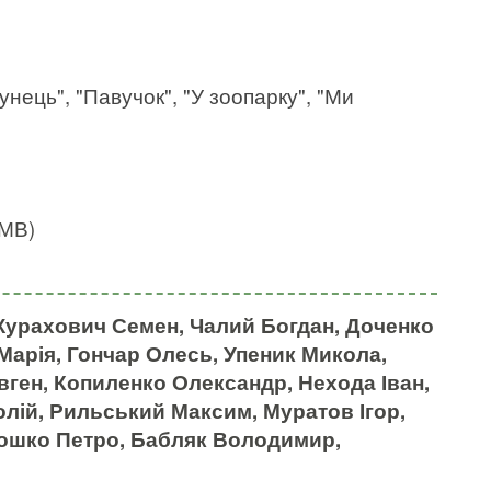
бунець", "Павучок", "У зоопарку", "Ми
 МВ)
Журахович Семен, Чалий Богдан, Доченко
Марія, Гончар Олесь, Упеник Микола,
ген, Копиленко Олександр, Нехода Іван,
ій, Рильський Максим, Муратов Ігор,
рошко Петро, Бабляк Володимир,