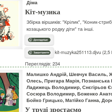
Діма
Кіт-музика
Збірка віршиків: "Крілик", "Коник-стри
козацького родку діти" та інші.
kit-muzyka251113.djvu (2,5
Переглядів: 234
Малишко Андрій, Шевчук Василь, 
Олесь, Пригара Марія, Познанська 
Ладижець Володимир, Снєгірьов Єв
Сосюра Володимир, Боженко Анатол
Бойко Грицько, Матійко Ганна, До
У труді зростаємо