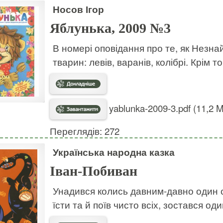
Носов Ігор
Яблунька, 2009 №3
В номері оповідання про те, як Незнай
тварин: левів, варанів, колібрі. Крім 
yablunka-2009-3.pdf (11,2 
Переглядів: 272
Українська народна казка
Іван-Побиван
Унадився колись давним-давно один 
їсти та й поїв чисто всіх, зостався один