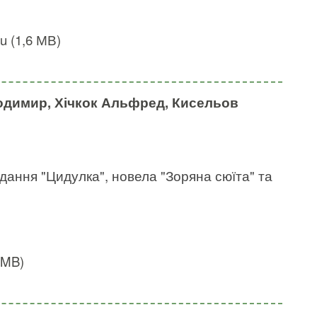
u (1,6 МВ)
димир, Хічкок Альфред, Кисельов
ідання "Цидулка", новела "Зоряна сюїта" та
 MB)