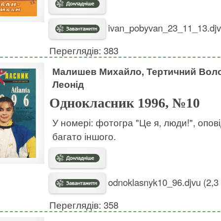
ivan_pobyvan_23_11_13.djv
Переглядів: 383
Малишев Михайло, Тертичний Воло
Леонід
Однокласник 1996, №10
У номері: фотогра "Це я, люди!", опов
багато іншого.
odnoklasnyk10_96.djvu (2,3
Переглядів: 358