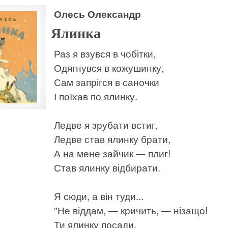
Олесь Олександр
Ялинка
Раз я взувся в чобітки,
Одягнувся в кожушинку,
Сам запрігся в саночки
І поїхав по ялинку.
Ледве я зрубати встиг,
Ледве став ялинку брати,
А на мене зайчик — плиг!
Став ялинку відбирати.
Я сюди, а він туди...
"Не віддам, — кричить, — нізащо!
Ти ялинку посади,