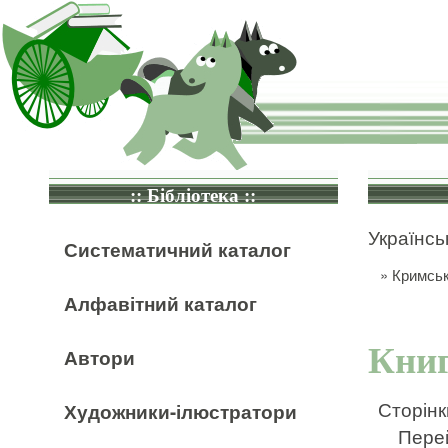
:: Бібліотека ::
Українськ
Систематичний каталог
»
Кримськ
Алфавітний каталог
Книг
Автори
Сторінк
Художники-ілюстратори
Перей