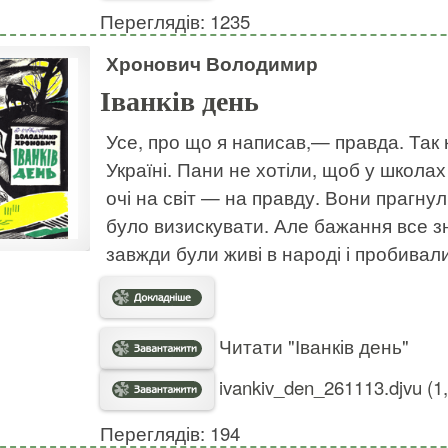
Переглядів: 1235
Хронович Володимир
Іванків день
Усе, про що я написав,— правда. Так 
Україні. Пани не хотіли, щоб у школа
очі на світ — на правду. Вони прагну
було визискувати. Але бажання все зн
завжди були живі в народі і пробивал
Читати "Іванків день"
ivankiv_den_261113.djvu (1
Переглядів: 194