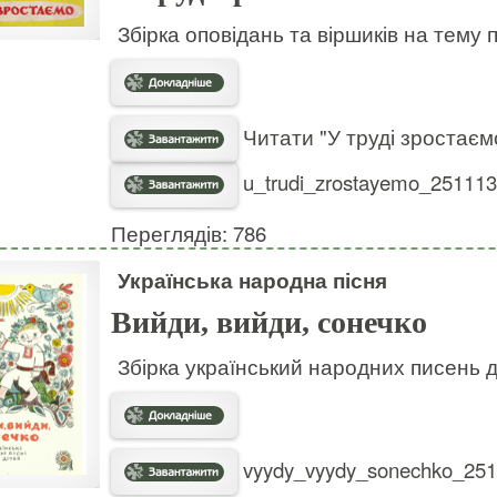
Збірка оповідань та віршиків на тему п
Читати "У труді зростаєм
u_trudi_zrostayemo_251113.
Переглядів: 786
Українська народна пісня
Вийди, вийди, сонечко
Збірка український народних писень д
vyydy_vyydy_sonechko_2511