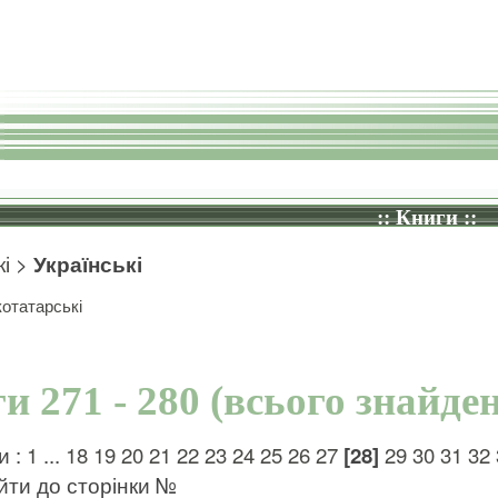
:: Книги ::
і
>
Українські
отатарські
и 271 - 280 (всього знайде
и :
1
...
18
19
20
21
22
23
24
25
26
27
[28]
29
30
31
32
ти до сторінки №