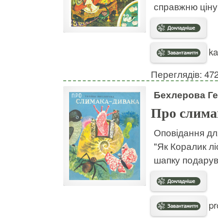
справжню ціну 
ka
Переглядів: 47
Бехлерова Г
Про слима
Оповідання дл
"Як Коралик лі
шапку подарува
pr