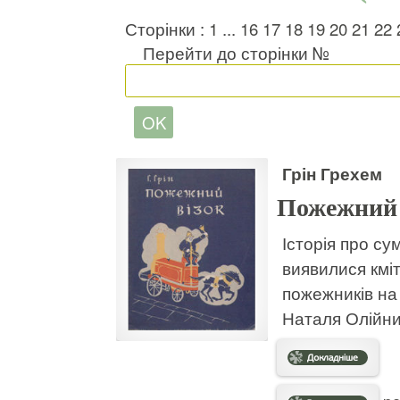
Сторінки :
1
...
16
17
18
19
20
21
22
Перейти до сторінки №
Грін Грехем
Пожежний 
Історія про су
виявилися кмі
пожежників на 
Наталя Олійни