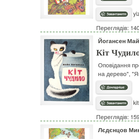
yi
Переглядів: 14
Йогансен Май
Кіт Чудил
Оповідання про
на дерево", "Я
ki
Переглядів: 15
Лєдєнцов Ми