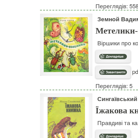
Переглядів: 55
Земной Вади
Метелики-
Віршики про к
pd
Переглядів: 5
Сингаївський
Їжакова к
Правдиві та каз