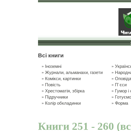
Всі книги
»
Іноземні
»
Українс
»
Журнали, альманахи, газети
»
Народн
»
Комікси, картинки
»
Оповід
»
Повість
»
П`єси
»
Хрестоматія, збірка
»
Гумор і
»
Підручники
»
Готуємо
»
Колір обкладинки
»
Форма
Книги 251 - 260 (в