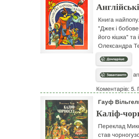
Англійські
Книга найпопу
"Джек і бобове 
його кішка" та
Олександра Т
an
Коментарів: 5. 
Гауф Вільге
Каліф-чор
Переклад Мико
став чорногузо