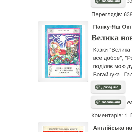
po
Переглядів: 63
Панку-Яш Ок
Велика но
Казки "Велика 
все добре", "Р
поділяє мою д
Богайчука і Га
ve
Коментарів: 1. 
Англійська н