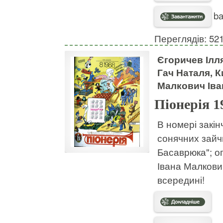
ba
Переглядів: 52
Єгоричев Ілл
Гач Наталя, 
Малкович Іва
Піонерія 
В номері закін
сонячних зайч
Басаврюка"; оп
Івана Малкови
всередині!