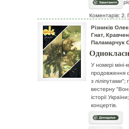
pi
Коментарів: 2. 
Різників Олек
Гнат, Кравче
Паламарчук О
Однокласн
У номері міні
продовження ф
з ліліпутами"
вестерну "Вон
історії Україн
концертів.