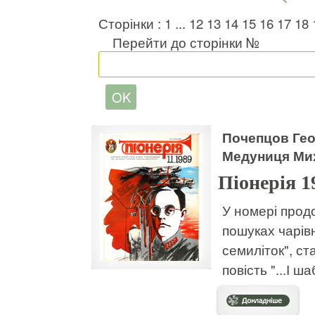
Сторінки :
1
...
12
13
14
15
16
17
18
Перейти до сторінки №
Почепцов Геор
Медуниця Ми
Піонерія 
У номері продо
пошуках чарів
семиліток", ст
повість "...І ш