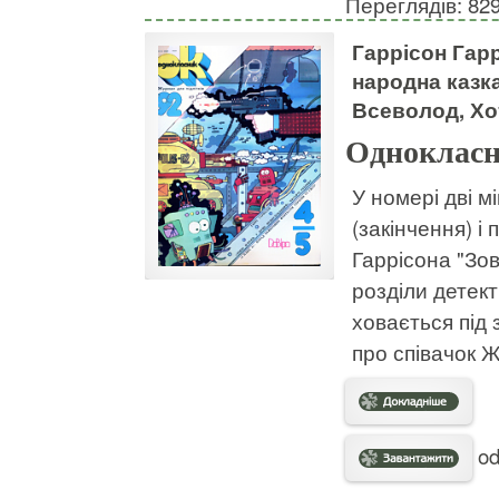
Переглядів: 82
Гаррісон Гар
народна казк
Всеволод, Хо
Однокласн
У номері дві м
(закінчення) і
Гаррісона "Зов
розділи детек
ховається під 
про співачок Ж
od