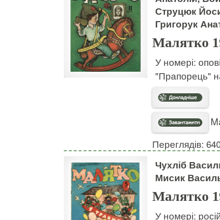
Струцюк Йоси
Григорук Ана
Малятко 1
У номері: опов
"Прапорець" на
Ma
Переглядів: 64
Чухліб Васил
Мисик Василь
Малятко 1
У номері: росі