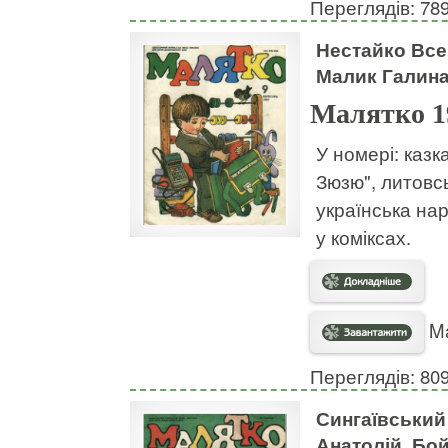
Переглядів: 78
Нестайко Все
Малик Галина
Малятко 1
У номері: каз
Зюзю", литовс
українська нар
у коміксах.
Ma
Переглядів: 80
Сингаївський
Анатолій, Бо