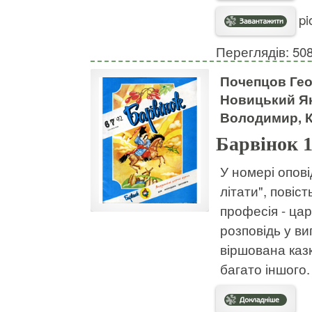
pi
Переглядів: 50
Почепцов Геор
Новицький Як
Володимир, К
Барвінок 
У номері опов
літати", повіст
професія - цар
розповідь у ви
віршована казк
багато іншого.