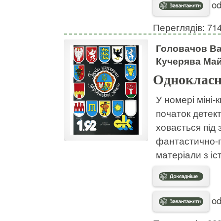
od
Переглядів: 71
Головачов Ва
Кучерява Май
Однокласн
У номері міні-
початок детек
ховається під 
фантастично-пр
матеріали з іс
od