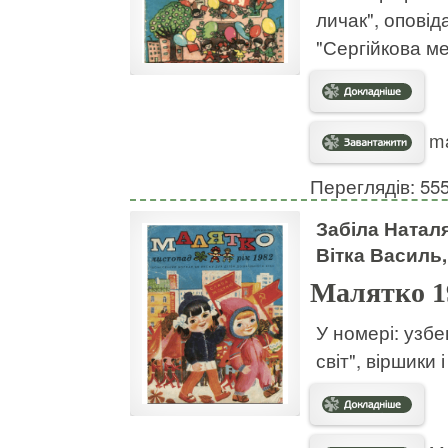
личак", оповід
"Сергійкова м
ma
Переглядів: 55
Забіла Натал
Вітка Василь,
Малятко 1
У номері: узб
світ", віршики 