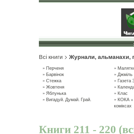
Всі книги
>
Журнали, альманахи, 
»
Перченя
»
Малятк
»
Барвінок
»
Джміль
»
Стежка
»
Газета 
»
Жовтеня
»
Календ
»
Яблунька
»
Клас
»
Вигадуй. Думай. Грай.
»
КОКА + 
коміксах
Книги 211 - 220 (в