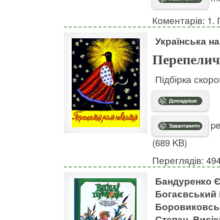
Коментарів: 1. 
Українська н
Перепелич
Підбірка скоро
pe
(689 KB)
Переглядів: 49
Бандуренко Є
Богаєвський 
Боровиковськ
Степан, Висі