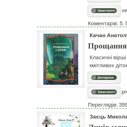
ve
Коментарів: 5. 
Качан Анатол
Прощання 
Класичні вірші
кмітливих діток
pr
Переглядів: 35
Заєць Микол