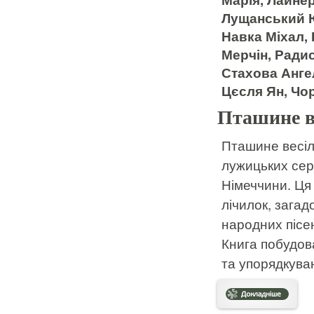
Лущанський Ю
Навка Міхал,
Мерчін, Радис
Стахова Анге
Цєсля Ян, Чо
Пташине в
Пташине весіл
лужицьких сер
Німеччини. Ця к
лічилок, загад
народних пісен
Книга побудов
та упорядкуван