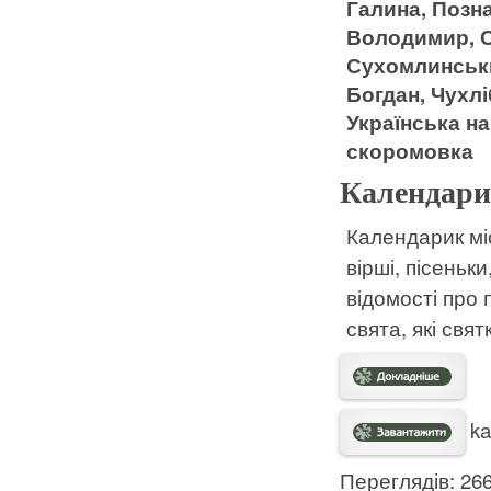
Галина, Позн
Володимир, С
Сухомлинськи
Богдан, Чухлі
Українська на
скоромовка
Календари
Календарик міс
вірші, пісеньки
відомості про 
свята, які свят
ka
Переглядів: 26