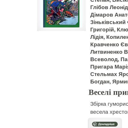
Глібов Леонід
Дімаров Анат
Зіньківський 
Григорій, Кл
Лідія, Копил
Кравченко Єв
Литвиненко В
Всеволод, Па
Пригара Марія
Стельмах Яро
Богдан, Ярм
Веселі при
Збірка гуморис
весела хресто