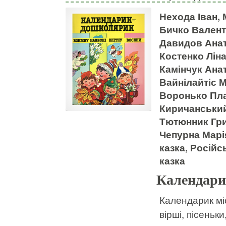
Нехода Іван, 
Бичко Валент
Давидов Анат
Костенко Лін
Камінчук Анат
Вайнілайтіс М
Воронько Пла
Киричанський
Тютюнник Григ
Чепурна Марія
казка, Російс
казка
Календари
Календарик міс
вірші, пісеньки