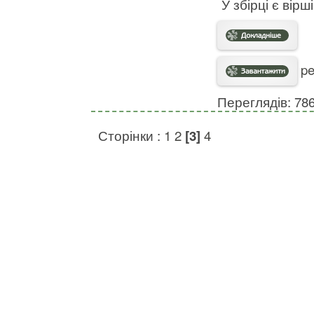
У збірці є вірш
pe
Переглядів: 78
Сторінки :
1
2
[3]
4