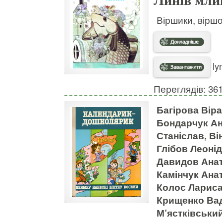
Линів мли
Віршики, віршо
ly
Переглядів: 36
Багірова Віра
Бондарчук Ан
Станіслав, В
Глібов Леоні
Давидов Анат
Камінчук Анат
Колос Лариса,
Крищенко Вад
М’ястківськи