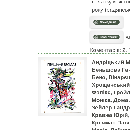
початку кожног
року (радянські
ka
Коментарів: 2. 
Андріцький М
Беньшова Ган
Бено, Вінарєц
Хрощанський 
Фелікс, Гройл
Моніка, Дома
Зейлер Гандрі
Кравжа Юрій,
Крєчмар Паво
Марія, Лайнер