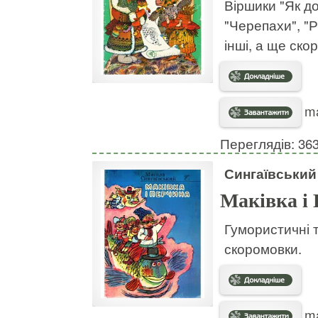
Віршики "Як до
"Черепахи", "Р
інші, а ще ско
ma
Переглядів: 36
Сингаївський
Маківка і
Гумористичні т
скоромовки.
ma