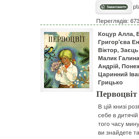
pt
Переглядів: 67
Коцур Алла, 
Григор'єва Е
Віктор, Заєц
Малик Галина,
Андрій, Понеж
Царинний Іван
Грицько
Первоцвіт
В цій книзі ро
себе в дитячій
того часу мину
ви знайдете т