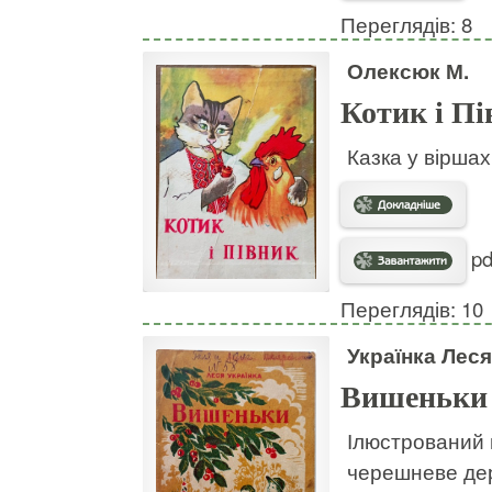
Переглядів: 8
Олексюк М.
Котик і П
Казка у віршах
pd
Переглядів: 10
Українка Леся
Вишеньки
Ілюстрований в
черешневе дер