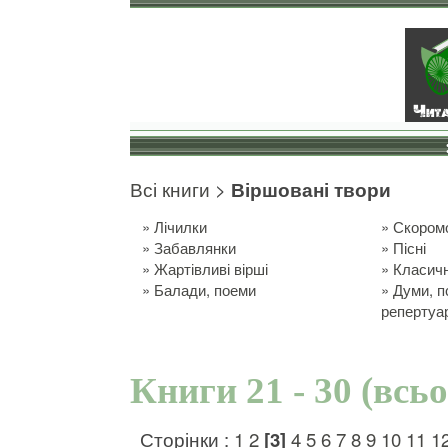
Всі книги
>
Віршовані твори
»
Лічилки
»
Скором
»
Забавлянки
»
Пісні
»
Жартівливі вірші
»
Класичн
»
Балади, поеми
»
Думи, п
репертуа
Книги 21 - 30 (всь
Сторінки :
1
2
[3]
4
5
6
7
8
9
10
11
1