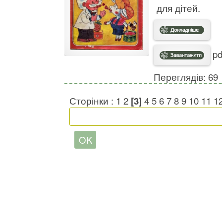
для дітей.
pd
Переглядів: 69
Сторінки :
1
2
[3]
4
5
6
7
8
9
10
11
1