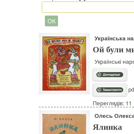
Українська н
Ой були ми
Українські нар
pd
Переглядів: 11
Олесь Олекс
Ялинка