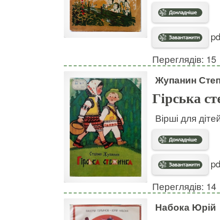
pd
Переглядів: 15
Жупанин Сте
Гірська с
Вірші для діте
pd
Переглядів: 14
Набока Юрій