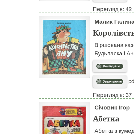
Переглядів: 42
Малик Галин
Королівст
Віршована каз
Будьласка і Ан
pd
Переглядів: 37
Січовик Ігор
Абетка
Абетка з куме