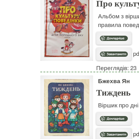
Про культ
Альбом з вірш
правила поведі
pd
Переглядів: 23
Бжехва Ян
Тиждень
Віршик про дні
pd