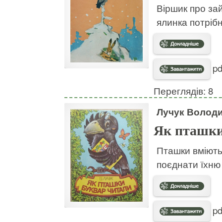
Віршик про зай
ялинка потрібн
pd
Переглядів: 8
Лучук Волод
Як пташки
Пташки вміють 
поєднати їхню
pd