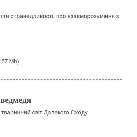
ття справедливості, про взаєморозуміння з
2,57 Mb)
 ведмедя
і тваринний світ Далекого Сходу