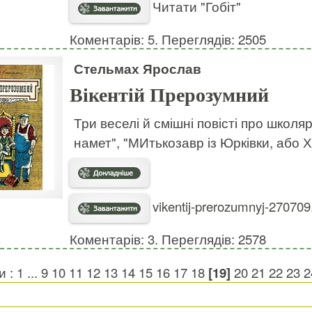
Читати "Гобіт"
Коментарів: 5. Переглядів: 2505
Стельмах Ярослав
Вікентій Прерозумний
Три веселі й смішні повісті про школя
намет", "МИтькозавр із Юрківки, або 
vikentij-prerozumnyj-270709
Коментарів: 3. Переглядів: 2578
и :
1
...
9
10
11
12
13
14
15
16
17
18
[19]
20
21
22
23
2