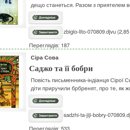
дещо станеться. Разом з приятелем во
zbiglo-lito-070809.djvu (2,8
Переглядів: 187
Сіра Сова
Саджо та її бобри
Повість письменника-індіанця Сірої Со
діти приручили брбренят, про те, як ж
sadzhi-ta-jiji-bobry-070809.d
Переглядів: 533