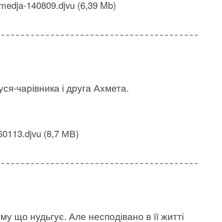
medja-140809.djvu (6,39 Mb)
дуся-чарівника і друга Ахмета.
0113.djvu (8,7 МВ)
му що нудьгує. Але несподівано в її житті