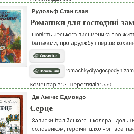
Рудольф Станіслав
Ромашки для господині за
Повість чеського письменика про життя 
батьками, про друджбу і перше кохан
romashkydlyagospodynizamk
Коментарів: 3. Переглядів: 550
Де Амічіс Едмондо
Серце
Записки італійського школяра. Ідельний
соловейком, героїчні школярі і все так