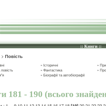
:: Книги ::
>
Повість
вні
»
Історичні
»
При
 повість
»
Фантастика
»
Про
м"я
»
Біографії та автобіографії
и 181 - 190 (всього знайден
и :
1
...
9
10
11
12
13
14
15
16
17
18
[19]
20
21
22
23
2