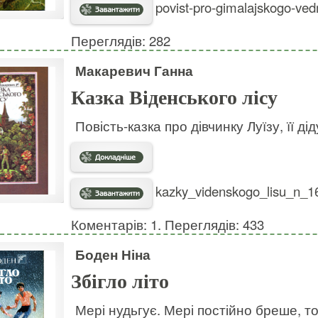
povist-pro-gimalajskogo-ved
Переглядів: 282
Макаревич Ганна
Казка Віденського лісу
Повість-казка про дівчинку Луїзу, її ді
kazky_videnskogo_lisu_n_16
Коментарів: 1. Переглядів: 433
Боден Ніна
Збігло літо
Мері нудьгує. Мері постійно бреше, то