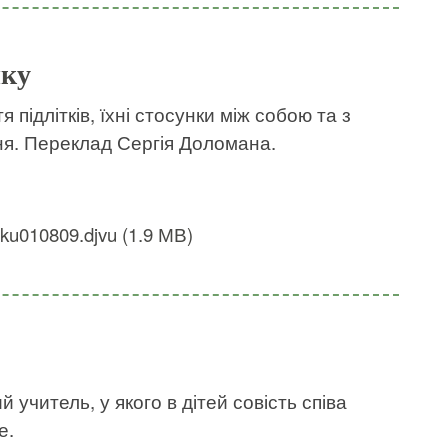
мку
підлітків, їхні стосунки між собою та з
ня. Переклад Сергія Доломана.
u010809.djvu (1.9 МВ)
 учитель, у якого в дітей совість співа
е.