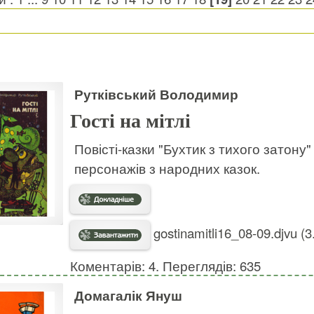
Рутківський Володимир
Гості на мітлі
Повісті-казки "Бухтик з тихого затону" і
персонажів з народних казок.
gostinamitli16_08-09.djvu (
Коментарів: 4. Переглядів: 635
Домагалік Януш