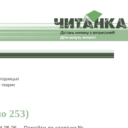
годницькі
 тварин
о 253)
4
25
26
Перейти до сторінки №