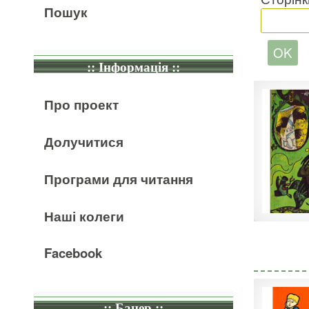
Пошук
:: Інформація ::
Про проект
Долучитися
Програми для читання
Наші колеги
Facebook
:: Банер ::