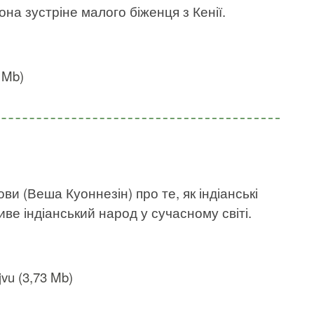
на зустріне малого біженця з Кенії.
5 Mb)
ви (Веша Куоннезін) про те, як індіанські
иве індіанський народ у сучасному світі.
jvu (3,73 Mb)