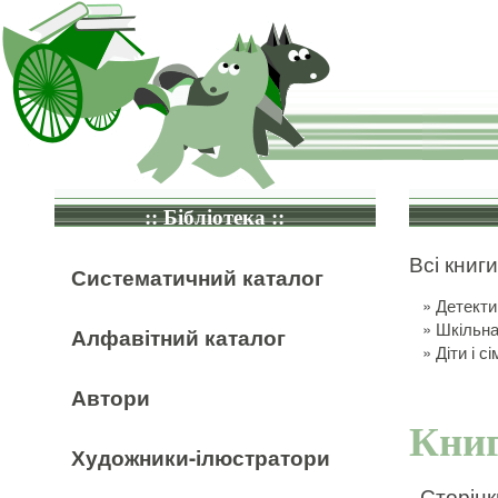
:: Бібліотека ::
Всі книги
Систематичний каталог
»
Детекти
»
Шкільна
Алфавітний каталог
»
Діти і сі
Автори
Книг
Художники-ілюстратори
Сторінк