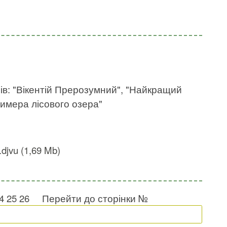
рів: "Вікентій Прерозумний", "Найкращий
Химера лісового озера"
.djvu (1,69 Mb)
4
25
26
Перейти до сторінки №