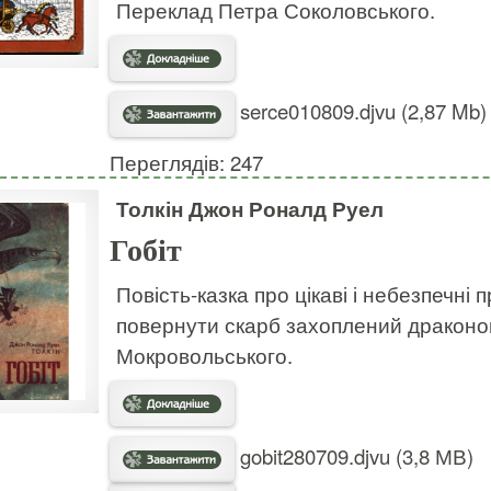
Переклад Петра Соколовського.
serce010809.djvu (2,87 Mb)
Переглядів: 247
Толкін Джон Роналд Руел
Гобіт
Повість-казка про цікаві і небезпечні 
повернути скарб захоплений дракон
Мокровольського.
gobit280709.djvu (3,8 МВ)