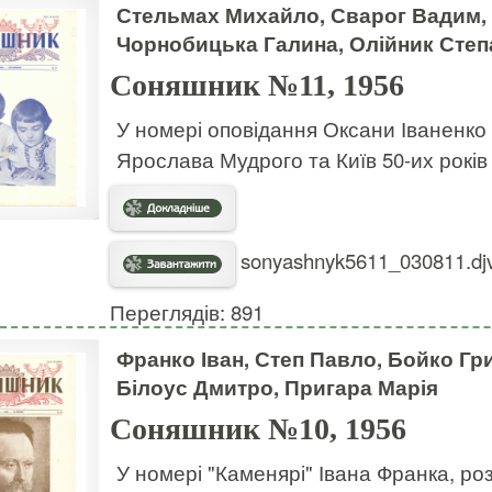
Стельмах Михайло, Сварог Вадим, З
Чорнобицька Галина, Олійник Степ
Соняшник №11, 1956
У номері оповідання Оксани Іваненко 
Ярослава Мудрого та Київ 50-их років 
sonyashnyk5611_030811.djv
Переглядів: 891
Франко Іван, Степ Павло, Бойко Гр
Білоус Дмитро, Пригара Марія
Соняшник №10, 1956
У номері "Каменярі" Івана Франка, ро