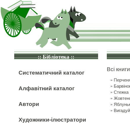
:: Бібліотека ::
Всі книги
Систематичний каталог
»
Перчен
»
Барвіно
Алфавітний каталог
»
Стежка
»
Жовтен
Автори
»
Яблунь
»
Вигадуй
Художники-ілюстратори