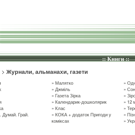
:: Книги ::
>
Журнали, альманахи, газети
я
»
Малятко
»
Одн
к
»
Джміль
»
Со
»
Газета Зірка
»
Зір
я
»
Календарик-дошколярик
»
12 
ка
»
Клас
»
Тер
. Думай. Грай.
»
КОКА + додаток Пригоди у
»
Піз
коміксах
»
Укр