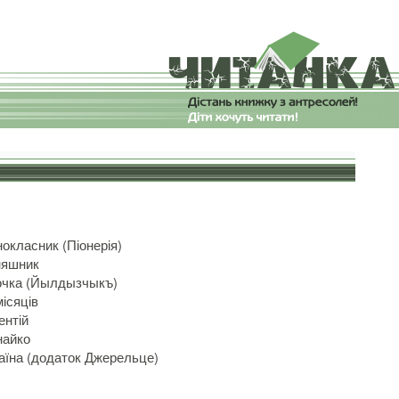
окласник (Піонерія)
няшник
очка (Йылдызчыкъ)
місяців
ентій
найко
аїна (додаток Джерельце)