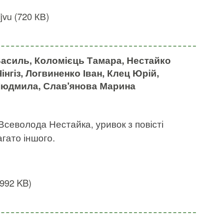
vu (720 КВ)
асиль, Коломієць Тамара, Нестайко
нгіз, Логвиненко Іван, Клец Юрій,
юдмила, Слав'янова Марина
севолода Нестайка, уривок з повісті
агато іншого.
(992 KB)