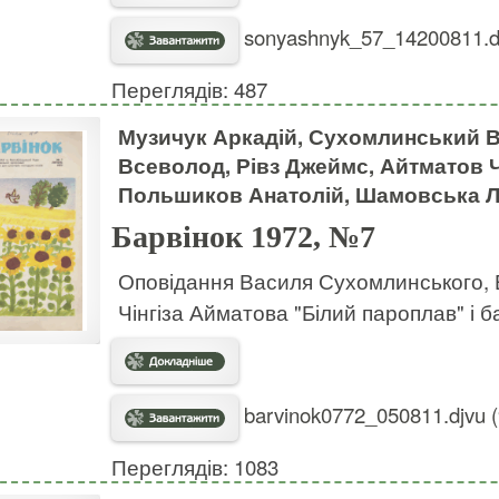
sonyashnyk_57_14200811.dj
Переглядів: 487
Музичук Аркадій, Сухомлинський В
Всеволод, Рівз Джеймс, Айтматов Чі
Польшиков Анатолій, Шамовська Л
Барвінок 1972, №7
Оповідання Василя Сухомлинського, В
Чінгіза Айматова "Білий пароплав" і б
barvinok0772_050811.djvu 
Переглядів: 1083