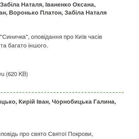
абіла Наталя, Іваненко Оксана,
ан, Воронько Платон, Забіла Наталя
"Синичка", оповідання про Київ часів
та багато іншого.
u (620 KB)
ицько, Кирій Іван, Чорнобицька Галина,
зповідь про свято Святої Покрови,