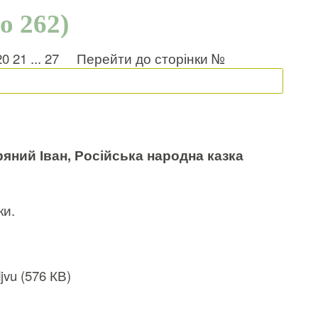
о 262)
20
21
...
27
Перейти до сторінки №
ряний Іван, Російська народна казка
ки.
vu (576 КВ)