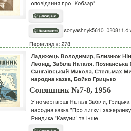
оповідання про "Кобзар".
sonyashnyk5610_020811.djv
Переглядів: 278
Ладижець Володимир, Близнюк Нін
Леонід, Забіла Наталя, Познанська
Сингаївський Микола, Стельмах Мих
народна казка, Бойко Грицько
Соняшник №7-8, 1956
У номері вірші Наталі Забіли, Грицька
народна казка "Про липку і зажерливу
Риндика "Кавуни" та інше.