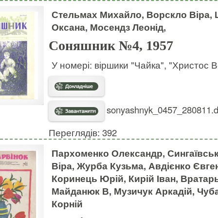
Стельмах Михайло, Ворскло Віра, 
Оксана, Мосендз Леонід,
Соняшник №4, 1957
У номері: віршики "Чайка", "Христос В
sonyashnyk_0457_280811.dj
Переглядів: 392
Пархоменко Олександр, Сингаївськ
Віра, Журба Кузьма, Авдієнко Євген
Коринець Юрій, Кирій Іван, Вратар
Майданюк В, Музичук Аркадій, Чуба
Корній