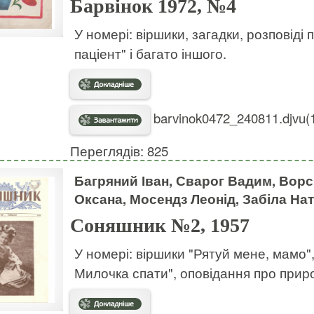
Барвінок 1972, №4
У номері: віршики, загадки, розповід
паціент" і багато іншого.
barvinok0472_240811.djvu(
Переглядів: 825
Багряний Іван, Сварог Вадим, Ворс
Оксана, Мосендз Леонід, Забіла Нат
Соняшник №2, 1957
У номері: віршики "Рятуй мене, мамо",
Милочка спати", оповідання про приро