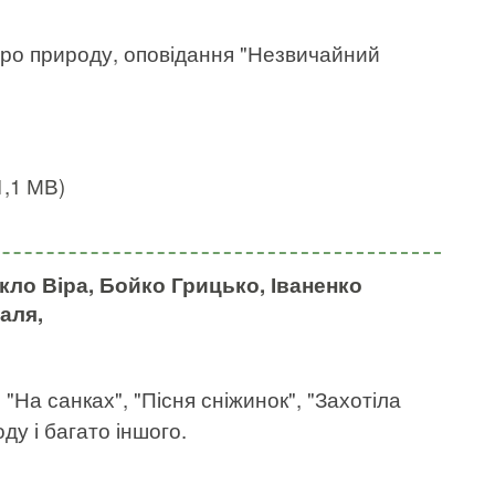
і про природу, оповідання "Незвичайний
1,1 МВ)
кло Віра, Бойко Грицько, Іваненко
аля,
 "На санках", "Пісня сніжинок", "Захотіла
ду і багато іншого.