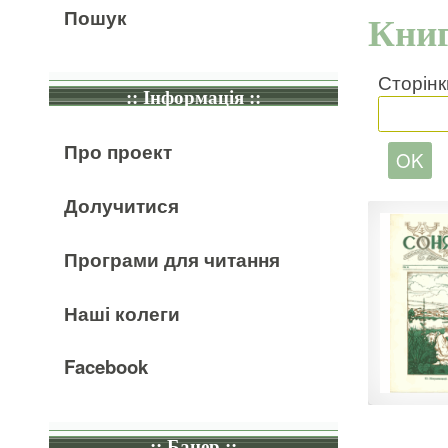
Пошук
Книг
Сторінк
:: Інформація ::
Про проект
Долучитися
Програми для читання
Наші колеги
Facebook
:: Банер ::