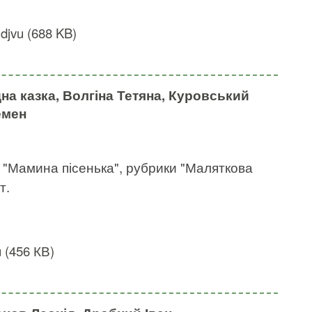
jvu (688 KB)
на казка, Волгіна Тетяна, Куровський
емен
а "Мамина пісенька", рубрики "Маляткова
т.
 (456 КВ)