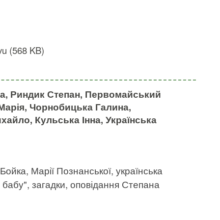
u (568 KB)
а, Риндик Степан, Первомайський
 Марія, Чорнобицька Галина,
айло, Кульська Інна, Українська
 Бойка, Марії Познанської, українська
 бабу", загадки, оповідання Степана