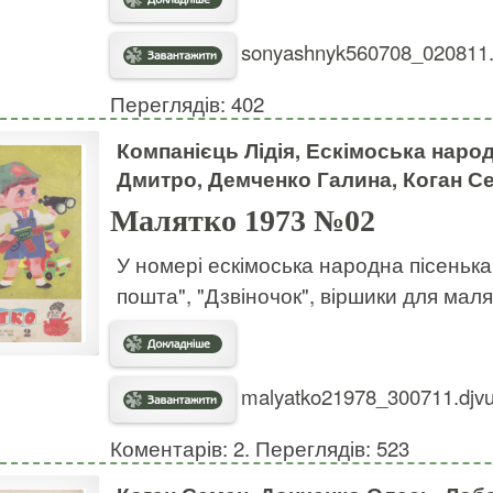
sonyashnyk560708_020811.d
Переглядів: 402
Компанієць Лідія, Ескімоська народ
Дмитро, Демченко Галина, Коган С
Малятко 1973 №02
У номері ескімоська народна пісеньк
пошта", "Дзвіночок", віршики для маля
malyatko21978_300711.djvu
Коментарів: 2. Переглядів: 523