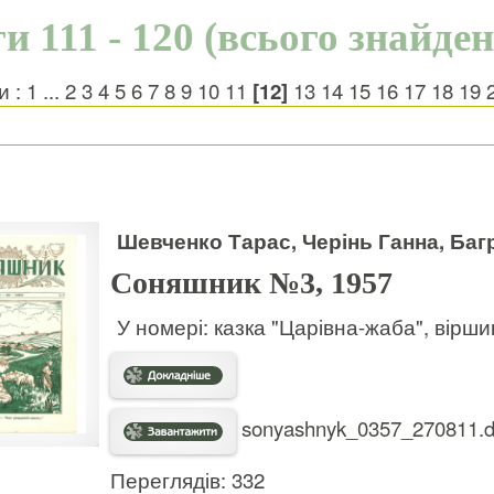
и 111 - 120 (всього знайден
и :
1
...
2
3
4
5
6
7
8
9
10
11
[12]
13
14
15
16
17
18
19
Шевченко Тарас, Черінь Ганна, Баг
Соняшник №3, 1957
У номері: казка "Царівна-жаба", вірши
sonyashnyk_0357_270811.dj
Переглядів: 332