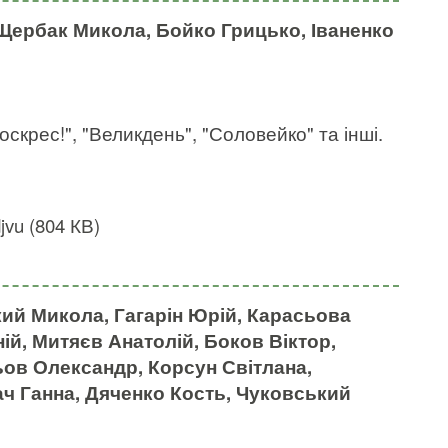
Щербак Микола, Бойко Грицько, Іваненко
оскрес!", "Великдень", "Соловейко" та інші.
vu (804 КВ)
ий Микола, Гагарін Юрій, Карасьова
ій, Митяєв Анатолій, Боков Віктор,
ьов Олександр, Корсун Світлана,
ч Ганна, Дяченко Кость, Чуковський