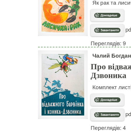
Як рак та лис
pd
Переглядів: 9
Чалий Богдан
Про відваж
Дзвоника
Комплект листі
pd
Переглядів: 4