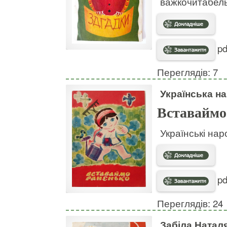
важкочитабел
pd
Переглядів: 7
Українська на
Вставаймо
Українські нар
pd
Переглядів: 24
Забіла Натал