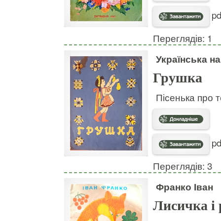
pd
Переглядів: 1
Українська н
Грушка
Пісенька про т
pd
Переглядів: 3
Франко Іван
Лисичка і 