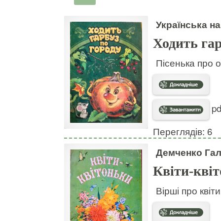
Українська на
Ходить гар
Пісенька про о
pd
Переглядів: 6
Демченко Га
Квіти-кві
Вірші про квіт