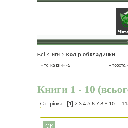
Всі книги
>
Колір обкладинки
»
тонка книжка
»
товста 
Книги 1 - 10 (всьо
Сторінки :
[1]
2
3
4
5
6
7
8
9
10
...
11