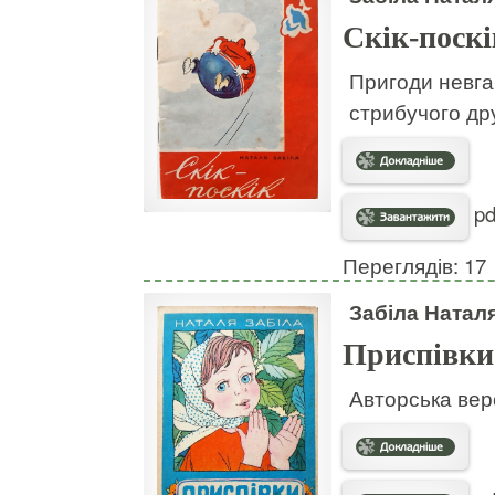
Скік-поскі
Пригоди невгам
стрибучого дру
pd
Переглядів: 17
Забіла Натал
Приспівки
Авторська вер