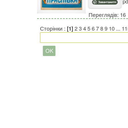
pd
Переглядів: 16
Сторінки :
[1]
2
3
4
5
6
7
8
9
10
...
11