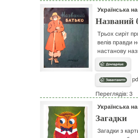
Українська н
Названий 
Трьох сиріт пр
велів правди н
настанову наз
pd
Переглядів: 3
Українська н
Загадки
Загадки з кар