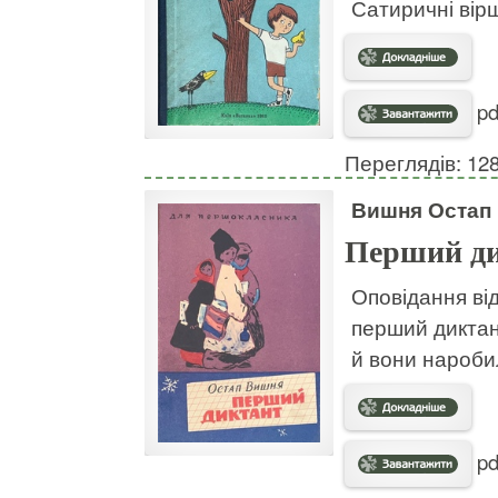
Сатиричні вірш
pd
Переглядів: 12
Вишня Остап
Перший д
Оповідання ві
перший диктан
й вони нароби
pd