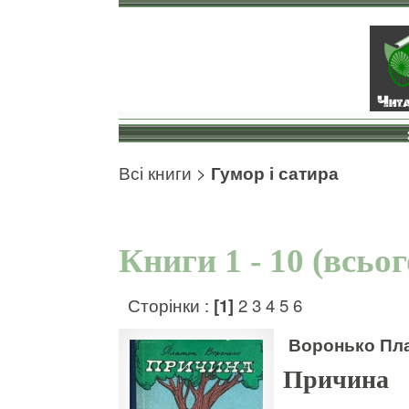
Всі книги
>
Гумор і сатира
Книги 1 - 10 (всьо
Сторінки :
[1]
2
3
4
5
6
Воронько Пл
Причина