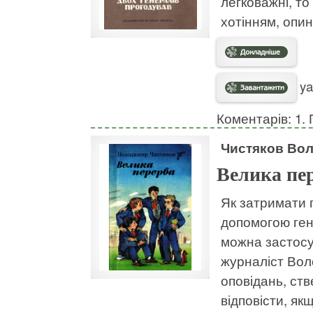
легковажні, то
хотінням, опи
ya
Коментарів: 1. 
Чистяков Во
Велика пе
Як затримати 
допомогою генн
можна застосу
журналіст Вол
оповідань, ств
відповісти, як