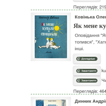
Переглядів: 21
Ковінька Оле
Як мене ку
Оповідання "Як
топився", "Хат
інші.
ku
Чи
Переглядів: 46
Динник Андрі