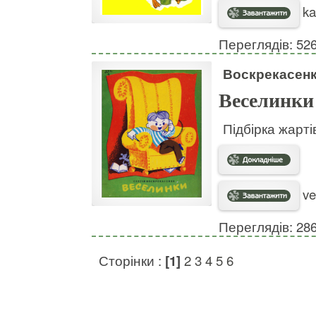
ka
Переглядів: 52
Воскрекасенк
Веселинки
Підбірка жарті
ve
Переглядів: 28
Сторінки :
[1]
2
3
4
5
6