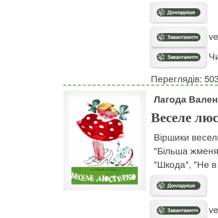
ve
Чи
Переглядів: 50
Лагода Вален
Веселе лю
Віршики весели
"Більша жменя"
"Шкода", "Не в
ve