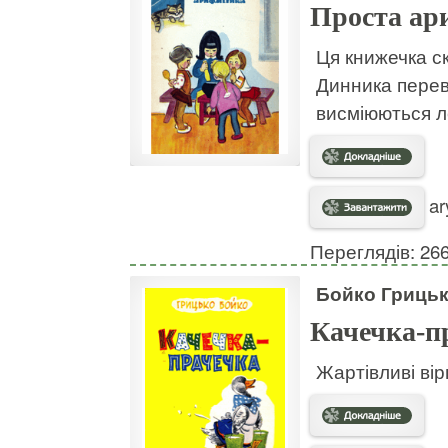
Проста ар
Ця книжечка с
Динника перев
висміюються ле
ar
Переглядів: 26
Бойко Гриць
Качечка-п
Жартівливі ві