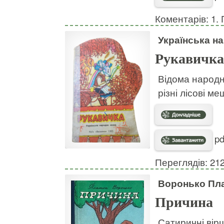
Коментарів: 1. 
Українська н
Рукавичка
Відома народна
різні лісові ме
pd
Переглядів: 21
Воронько Пл
Причина
Сатиричні вірш