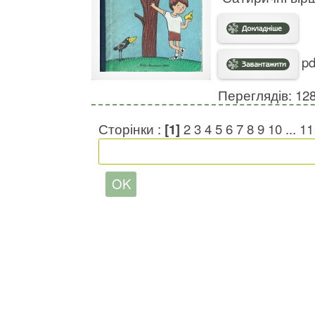
pd
Переглядів: 12
Сторінки :
[1]
2
3
4
5
6
7
8
9
10
...
11