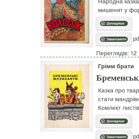
Народна казка
мишенят у форм
pd
Переглядів: 12
Грімм брати
Бременськ
Казка про твар
стати мандрів
Комлект листів
pd