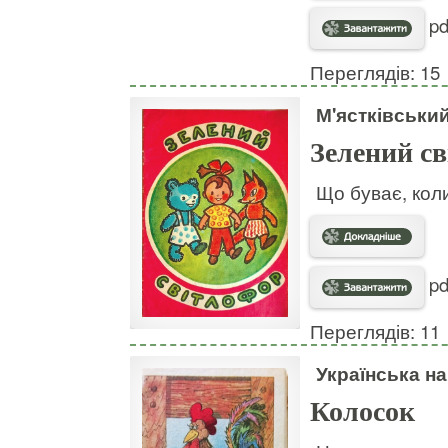
pd
Переглядів: 15
М'ястківськи
Зелений с
Що буває, кол
pd
Переглядів: 11
Українська н
Колосок