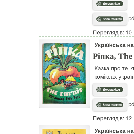
pd
Переглядів: 10
Українська н
Ріпка, The
Казка про те, 
коміксах украї
pd
Переглядів: 12
Українська н