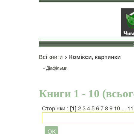
Всі книги
>
Комікси, картинки
»
Діафільми
Книги 1 - 10 (всьо
Сторінки :
[1]
2
3
4
5
6
7
8
9
10
...
11