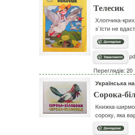
Телесик
Хлопчика-крихі
з`їсти не вдас
pd
Переглядів: 20
Українська н
Сорока-бі
Книжка-ширмоч
сороку, яка ва