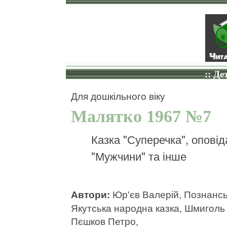
:: Де
Для дошкільного віку
Малятко 1967 №7
Казка "Суперечка", опові
"Мужчини" та інше
Автори:
Юр'єв Валерій, Познансь
Якутська народна казка, Шмиголь 
Пєшков Петро,