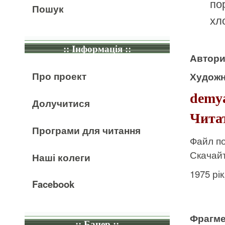
по
Пошук
хло
:: Інформація ::
Автор
Про проект
Художн
demya
Долучитися
Читат
Програми для читання
Файл по
Скачайт
Наші колеги
1975 рі
Facebook
Фрагме
:: Банер ::