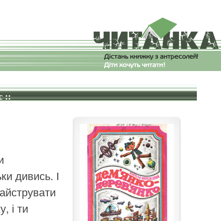
 ::
и
ки дивись. І
майструвати
, і ти