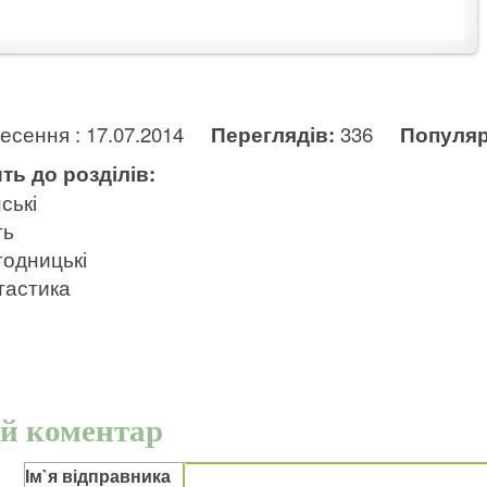
несення : 17.07.2014
Переглядів:
336
Популяр
ть до розділів:
ські
ть
одницькі
тастика
й коментар
Ім`я відправника