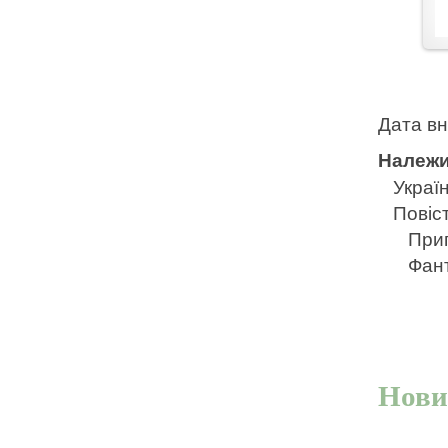
Дата в
Належи
Україн
Повіс
Приг
Фан
Нови