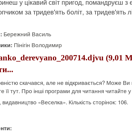
ринеш у цікавий світ пригод, помандруєш з
пчиком за тридев'ять боліт, за тридев'ять лі
и:
Бережний Василь
ики:
Пінігін Володимир
nko_derevyano_200714.djvu (9,01 
и...
вністю скачався, але не відкривається? Може Ви
е її тут
. Про інші програми для читання читайте у 
к, видавництво «Веселка». Кількість сторінок: 106.
нти: