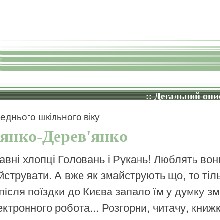
:: Детальний опис
еднього шкільного віку
янко-Дерев'янко
авні хлопці Головань і Рукань! Люблять вон
йструвати. А вже як змайструють що, то тіль
 після поїздки до Києва запало їм у думку з
ектронного робота... Розгорни, читачу, книжку