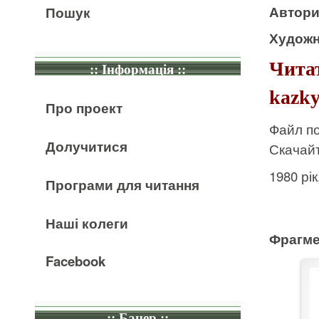
Автор
Пошук
Художн
Чита
:: Інформація ::
kazky
Про проект
Файл по
Долучитися
Скачайт
1980 рі
Програми для читання
Наші колеги
Фрагме
Facebook
:: Банер ::