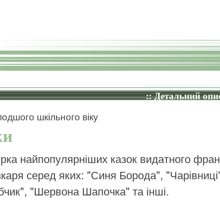
:: Детальний опис
одшого шкільного віку
ки
ірка найпопулярніших казок видатного фран
зкаря серед яких: "Синя Борода", "Чарівниці"
бчик", "Шервона Шапочка" та інші.