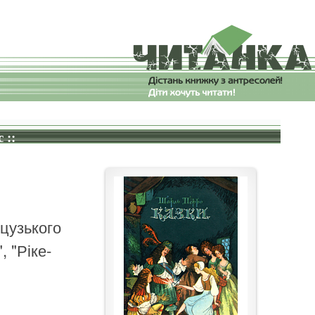
 ::
цузького
, "Ріке-