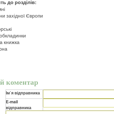
ть до розділів:
мні
ни західної Європи
рські
 обкладинки
а книжка
рна
й коментар
Ім`я відправника
E-mail
відправника