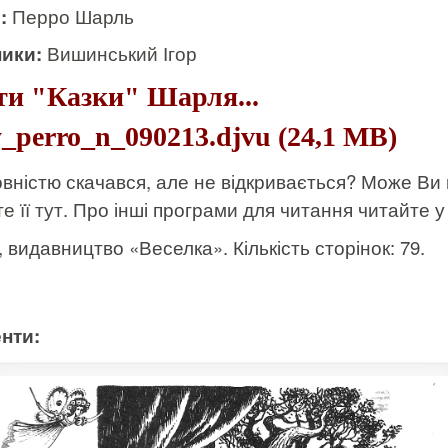
и:
Перро Шарль
ики:
Вишинський Ігор
ти "Казки" Шарля...
_perro_n_090213.djvu (24,1 MB)
вністю скачався, але не відкривається? Може Ви
е її тут
. Про інші програми для читання читайте у 
к, видавництво «Веселка». Кількість сторінок: 79.
нти: