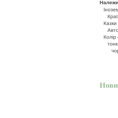
Належи
Інозе
Краї
Казки
Авто
Колір
тонк
чо
Нови