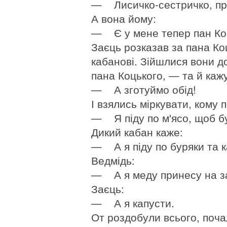
— Лисичко-сестричко, при
А вона йому:
— Є у мене тепер пан Коць
Заєць розказав за пана Ко
кабанові. Зійшлися вони д
пана Коцького, — та й каж
— А зготуймо обід!
І взялись міркувати, кому 
— Я піду по м'ясо, щоб б
Дикий кабан каже:
— А я піду по буряки та 
Ведмідь:
— А я меду принесу на за
Заєць:
— А я капусти.
От роздобули всього, поча