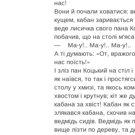
нас!
Вони й почали ховатися: ве
кущем, кабан заривається у
веде лисичка свого пана К
побачив, що на столі м'яса
— Ма-у!.. Ма-у!.. Ма-у!..
А ті думають: «От, вражого
нас поїсть!»
І зліз пан Коцький на стіл 
як наївся, то так і простяг
столу у хмизі, та якось кома
хвостом і крутнув; кіт же 
кабана за хвіст! Кабан як 
злякався кабана, скочив на
ведмідь сидів. Ведмідь як п
вище лізти по дереву, та д