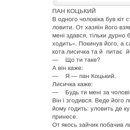
ПАН КОЦЬКИЙ
В одного чоловіка був кіт 
ловити. От хазяїн його взяв
мені здався, тільки дурно 
ходить». Покинув його, а 
кота лисичка та й питає й
— Що ти таке?
А він каже:
— Я — пан Коцький.
Лисичка каже:
— Будь ти мені за чоловіка
Він і згодився. Веде його 
йому годить: уловить де ку
принесе.
От якось зайчик побачив ли