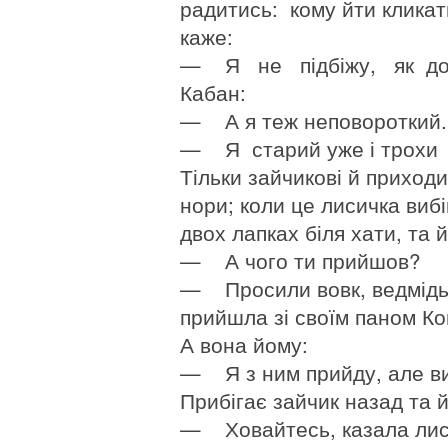
радитись: кому йти кликат
каже:
— Я не підбіжу, як дове
Кабан:
— А я теж неповороткий.
— Я старий уже і трохи
Тільки зайчикові й приходи
нори; коли це лисичка вибі
двох лапках біля хати, та й
— А чого ти прийшов?
— Просили вовк, ведмідь,
прийшла зі своїм паном Коц
А вона йому:
— Я з ним прийду, але ви
Прибігає зайчик назад та 
— Ховайтесь, казала лисич