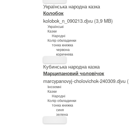
Українська народна казка
Колобок
kolobok_n_090213.djvu (3,9 MB)
Українські
Казки
Народні
Колір обкладинки
тонка книжка
червона
коричнева
Кубинська народна казка
Марципановий чоловічок
marcypanovyj-cholovichok-240309.djvu 
Іноземні
Казки
Народні
Колір обкладинки
тонка книжка
синя
зелена