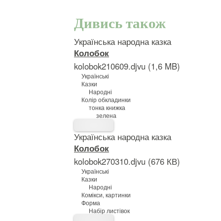
Дивись також
Українська народна казка
Колобок
kolobok210609.djvu (1,6 MB)
Українські
Казки
Народні
Колір обкладинки
тонка книжка
зелена
Українська народна казка
Колобок
kolobok270310.djvu (676 КВ)
Українські
Казки
Народні
Комікси, картинки
Форма
Набір листівок