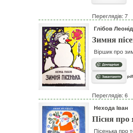
Переглядів: 7
Глібов Леонід
Зимня піс
Віршик про зи
pdf
Переглядів: 6
Нехода Іван
Пісня про
Пісенька про т