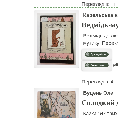
Переглядів: 11
Карельська н
Ведмідь-м
Ведмідь до ліс
музику. Перек
pdf
Переглядів: 4
Буцень Олег
Солодкий 
Казки "Як при