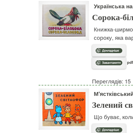
Українська н
Сорока-бі
Книжка-ширмоч
сороку, яка ва
pdf
Переглядів: 15
М'ястківськи
Зелений с
Що буває, кол