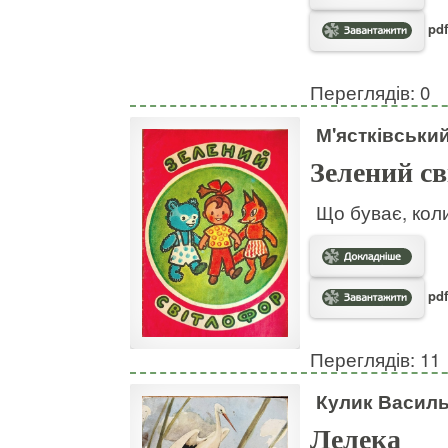
pdf
Переглядів: 0
М'ястківськи
Зелений с
Що буває, кол
pdf
Переглядів: 11
Кулик Васил
Лелека