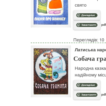
свято
pdf
Переглядів: 10
Латиська нар
Собача гр
Народна казка 
надійному місц
pdf