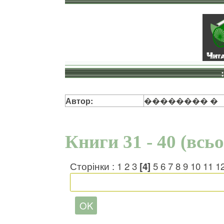
Автор:
�������� �
Книги 31 - 40 (всь
Сторінки :
1
2
3
[4]
5
6
7
8
9
10
11
1