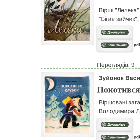
Вірші "Лелека"
"Бігав зайчик"
pdf
Переглядів: 9
Зуйонок Вас
Покотився
Віршовані зага
Володимира Л
pdf