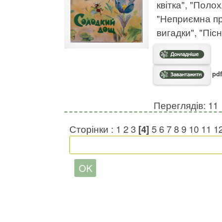
квітка", "Поло
"Неприємна пр
вигадки", "Піс
pdf
Переглядів: 11
Сторінки :
1
2
3
[4]
5
6
7
8
9
10
11
1