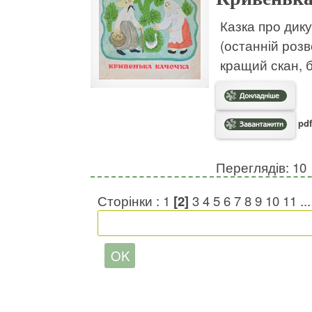
Казка про дику
(останній роз
кращий скан, 
pdf
Переглядів: 10
Сторінки :
1
[2]
3
4
5
6
7
8
9
10
11
..