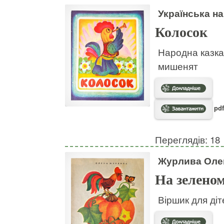
Українська н
Колосок
Народна казка
мишенят
pdf
Переглядів: 18
Журлива Оле
На зеленом
Віршик для діт