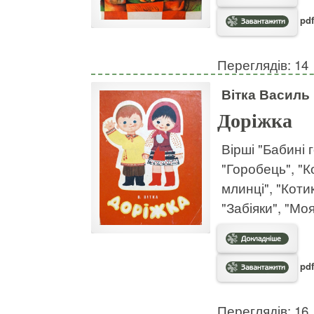
pdf
Переглядів: 14
Вітка Василь
Доріжка
Вірші "Бабині 
"Горобець", "К
млинці", "Котик
"Забіяки", "Моя
pdf
Переглядів: 16