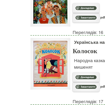
pdf
Переглядів: 16
Українська н
Колосок
Народна казка
мишенят
pdf
Переглядів: 17