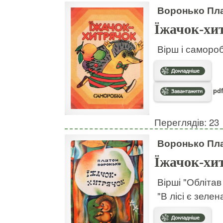
Воронько Пл
Їжачок-хи
Вірш і самороб
pdf
Переглядів: 23
Воронько Пл
Їжачок-хи
Вірші "Облітав
"В лісі є зелен