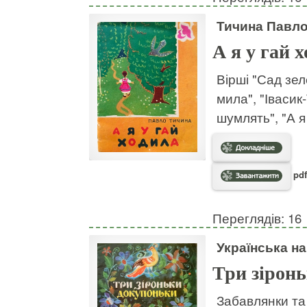
Тичина Павл
А я у гай 
Вірші "Сад зел
мила", "Івасик-
шумлять", "А я
pdf
Переглядів: 16
Українська на
Три зірон
Забавлянки та 