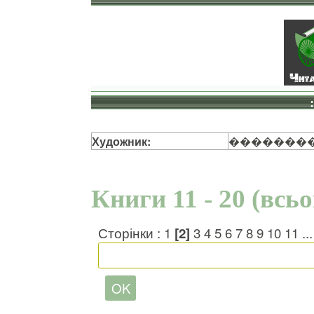
Художник:
��������
Книги 11 - 20 (всь
Сторінки :
1
[2]
3
4
5
6
7
8
9
10
11
..