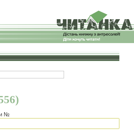
556)
ки №