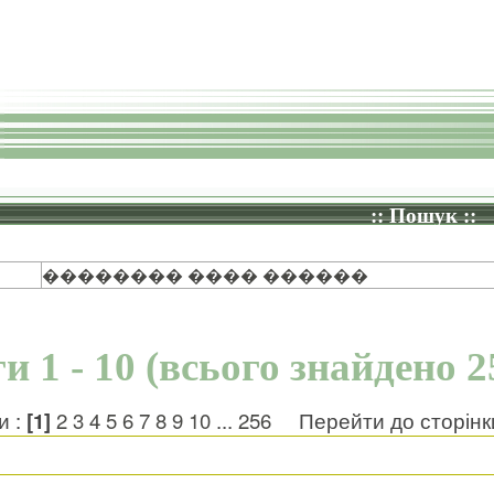
:: Пошук ::
�������� ���� ������
и 1 - 10 (всього знайдено 2
и :
[1]
2
3
4
5
6
7
8
9
10
...
256
Перейти до сторін