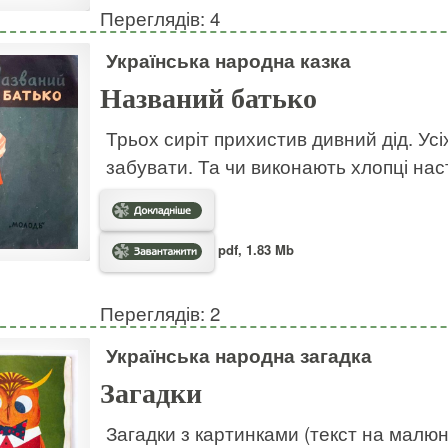
Переглядів: 4
Українська народна казка
Названий батько
Трьох сиріт прихистив дивний дід. Усі
забувати. Та чи виконають хлопці на
pdf, 1.83 Mb
Переглядів: 2
Українська народна загадка
Загадки
Загадки з картинками (текст на малю