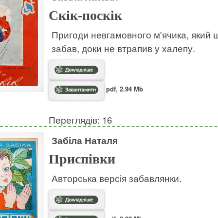
Скік-поскік
Пригоди невгамовного м'ячика, який ш
забав, доки не втрапив у халепу.
pdf, 2.94 Mb
Переглядів: 16
Забіла Наталя
Приспівки
Авторська версія забавлянки.