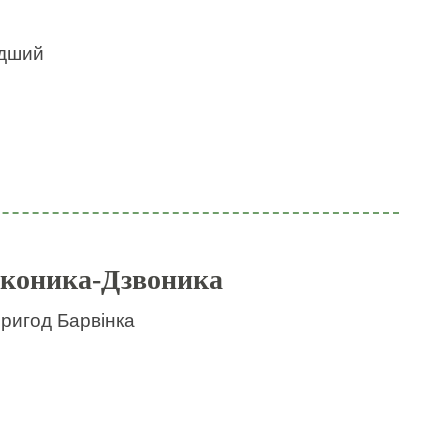
идший
 коника-Дзвоника
пригод Барвінка