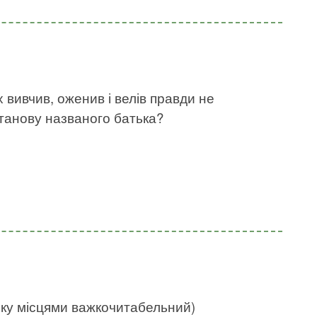
х вивчив, оженив і велів правди не
станову названого батька?
нку місцями важкочитабельний)