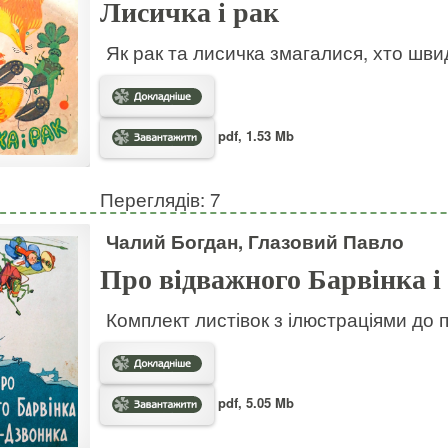
Лисичка і рак
Як рак та лисичка змагалися, хто шв
pdf, 1.53 Mb
Переглядів: 7
Чалий Богдан, Глазовий Павло
Про відважного Барвінка і
Комплект листівок з ілюстраціями до 
pdf, 5.05 Mb