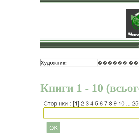
Художник:
������ �
Книги 1 - 10 (всьо
Сторінки :
[1]
2
3
4
5
6
7
8
9
10
...
25