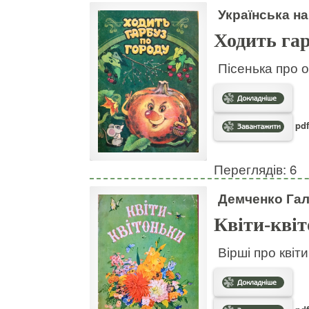
Українська на
Ходить гар
Пісенька про о
pdf
Переглядів: 6
Демченко Га
Квіти-кві
Вірші про квіт