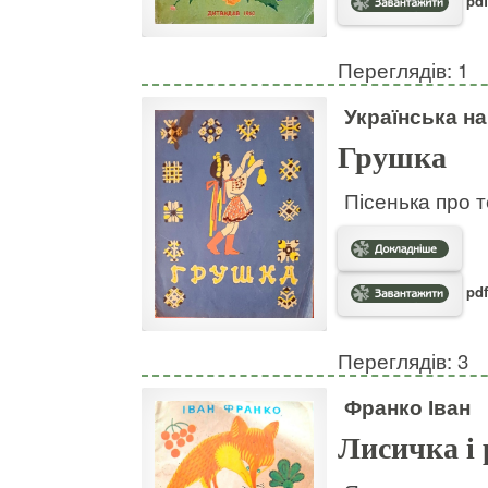
pdf
Переглядів: 1
Українська н
Грушка
Пісенька про т
pdf
Переглядів: 3
Франко Іван
Лисичка і 