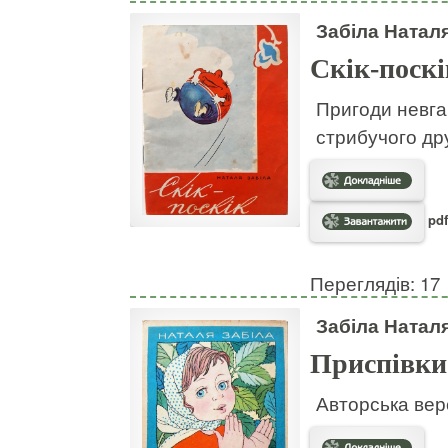
Забіла Натал
Скік-поскі
Пригоди невгам
стрибучого дру
pdf
Переглядів: 17
Забіла Натал
Приспівки
Авторська вер