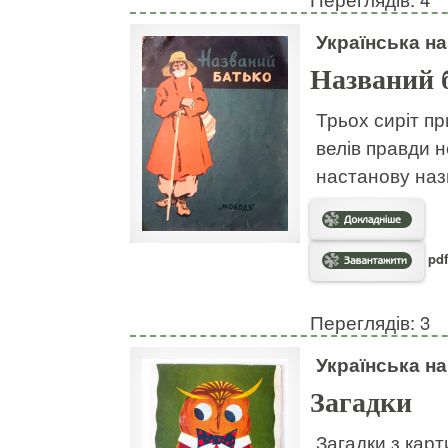
Українська н
Названий 
Трьох сиріт пр
велів правди н
настанову наз
pdf
Переглядів: 3
Українська н
Загадки
Загадки з кар