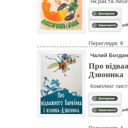
Як рак та лис
pdf
Переглядів: 9
Чалий Богдан
Про відваж
Дзвоника
Комплект листі
pdf
Переглядів: 4