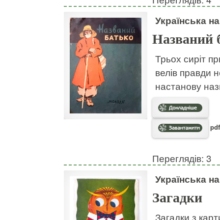
Українська н
Названий 
Трьох сиріт пр
велів правди н
настанову наз
pdf
Переглядів: 3
Українська н
Загадки
Загадки з кар