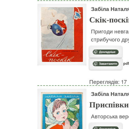
Забіла Натал
Скік-поскі
Пригоди невгам
стрибучого дру
pdf
Переглядів: 17
Забіла Натал
Приспівки
Авторська вер