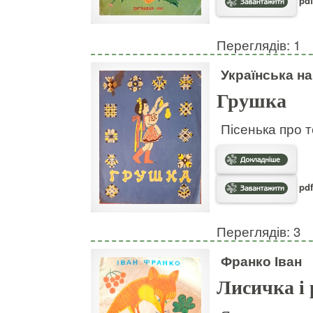
pdf
Переглядів: 1
Українська н
Грушка
Пісенька про т
pdf
Переглядів: 3
Франко Іван
Лисичка і 