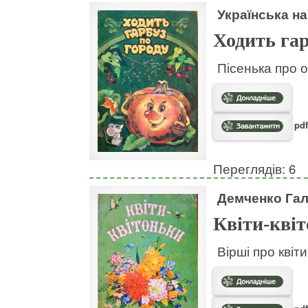
Українська на
Ходить гар
Пісенька про о
pdf
Переглядів: 6
Демченко Га
Квіти-кві
Вірші про квіт