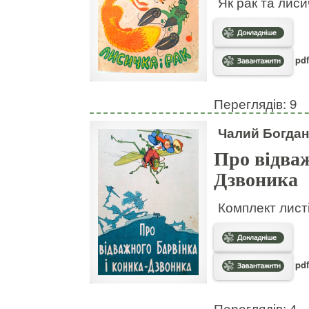
Як рак та лис
pdf
Переглядів: 9
Чалий Богдан
Про відваж
Дзвоника
Комплект листі
pdf
Переглядів: 4