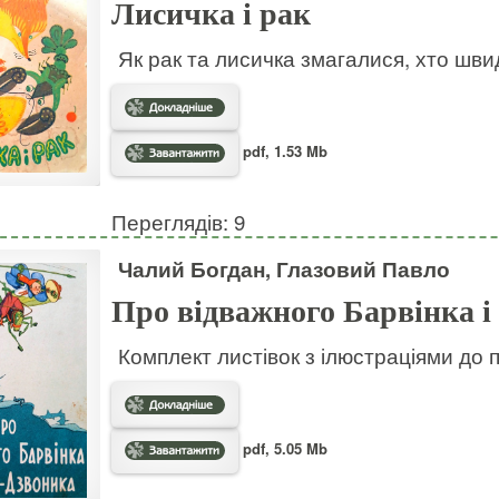
Лисичка і рак
Як рак та лисичка змагалися, хто шв
pdf, 1.53 Mb
Переглядів: 9
Чалий Богдан, Глазовий Павло
Про відважного Барвінка і
Комплект листівок з ілюстраціями до 
pdf, 5.05 Mb