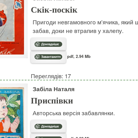
Скік-поскік
Пригоди невгамовного м'ячика, який ш
забав, доки не втрапив у халепу.
pdf, 2.94 Mb
Переглядів: 17
Забіла Наталя
Приспівки
Авторська версія забавлянки.