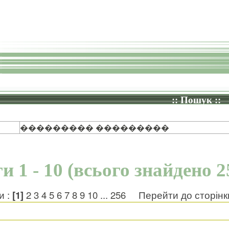
:: Пошук ::
��������� ���������
и 1 - 10 (всього знайдено 2
и :
[1]
2
3
4
5
6
7
8
9
10
...
256
Перейти до сторін