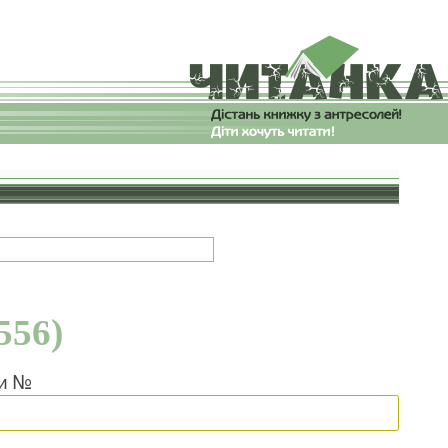
556)
ки №