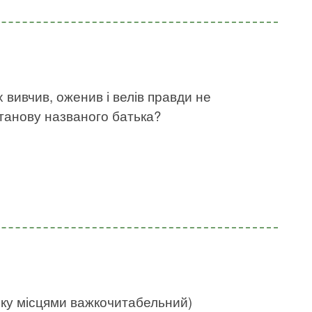
х вивчив, оженив і велів правди не
станову названого батька?
нку місцями важкочитабельний)