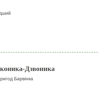
идший
 коника-Дзвоника
пригод Барвінка