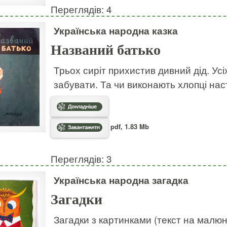
Переглядів: 4
Українська народна казка
Названий батько
Трьох сиріт прихистив дивний дід. Усі
забувати. Та чи виконають хлопці на
pdf, 1.83 Mb
Переглядів: 3
Українська народна загадка
Загадки
Загадки з картинками (текст на малю