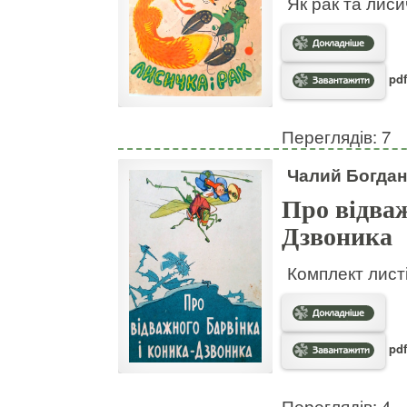
Як рак та лис
pdf
Переглядів: 7
Чалий Богдан
Про відваж
Дзвоника
Комплект листі
pdf
Переглядів: 4