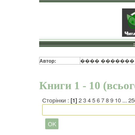
Автор:
���� �������
Книги 1 - 10 (всьо
Сторінки :
[1]
2
3
4
5
6
7
8
9
10
...
25