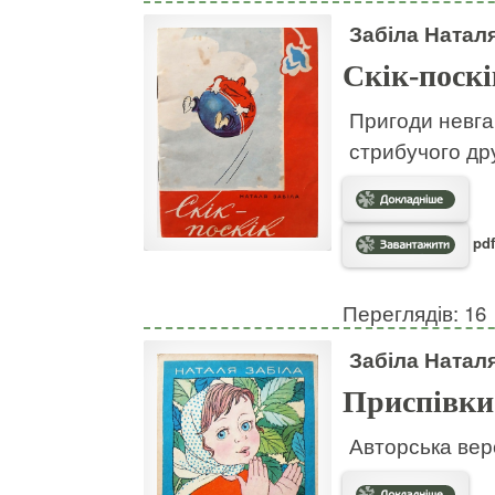
Забіла Натал
Скік-поскі
Пригоди невгам
стрибучого дру
pdf
Переглядів: 16
Забіла Натал
Приспівки
Авторська вер