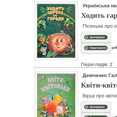
Українська на
Ходить гар
Пісенька про о
pdf
Переглядів: 2
Демченко Га
Квіти-кві
Вірші про квіт