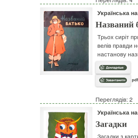
Українська н
Названий 
Трьох сиріт пр
велів правди н
настанову наз
pdf
Переглядів: 2
Українська н
Загадки
Загадки з кар