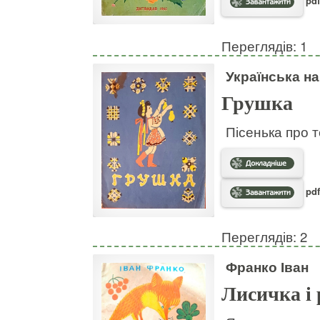
pdf
Переглядів: 1
Українська н
Грушка
Пісенька про т
pdf
Переглядів: 2
Франко Іван
Лисичка і 