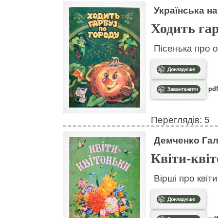
Українська на
Ходить гар
Пісенька про о
pdf
Переглядів: 5
Демченко Га
Квіти-кві
Вірші про квіт