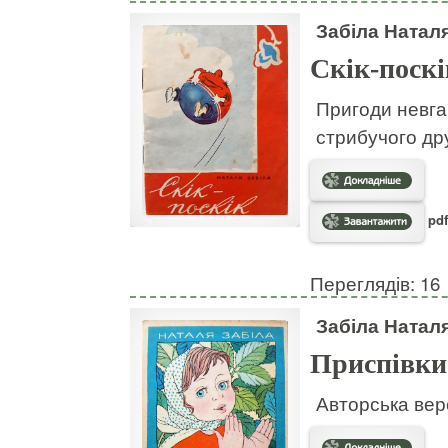
Забіла Натал
Скік-поскі
Пригоди невгам
стрибучого дру
pdf
Переглядів: 16
Забіла Натал
Приспівки
Авторська вер