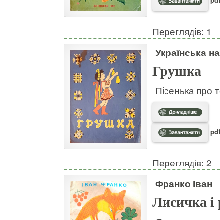
pdf
Переглядів: 1
Українська н
Грушка
Пісенька про т
pdf
Переглядів: 2
Франко Іван
Лисичка і 