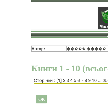
Автор:
����� �����
Книги 1 - 10 (всьо
Сторінки :
[1]
2
3
4
5
6
7
8
9
10
...
25