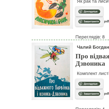
Як рак та лис
pdf
Переглядів: 8
Чалий Богдан
Про відваж
Дзвоника
Комплект листі
pdf
Переглядів: 4