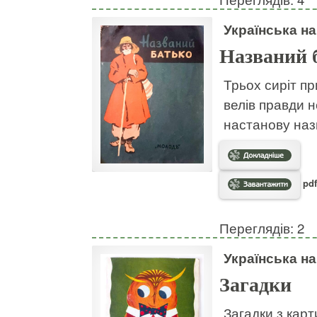
Українська н
Названий 
Трьох сиріт пр
велів правди н
настанову наз
pdf
Переглядів: 2
Українська н
Загадки
Загадки з кар