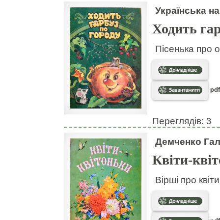
Українська на
Ходить гар
Пісенька про о
pdf
Переглядів: 3
Демченко Га
Квіти-кві
Вірші про квіт