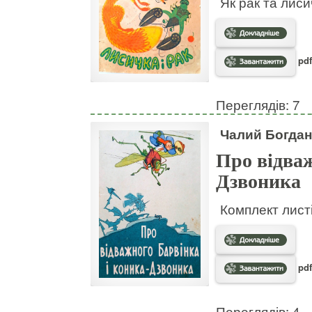
Як рак та лис
pdf
Переглядів: 7
Чалий Богдан
Про відваж
Дзвоника
Комплект листі
pdf
Переглядів: 4