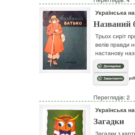
Українська н
Названий 
Трьох сиріт пр
велів правди н
настанову наз
pdf
Переглядів: 2
Українська н
Загадки
Загадки з кар