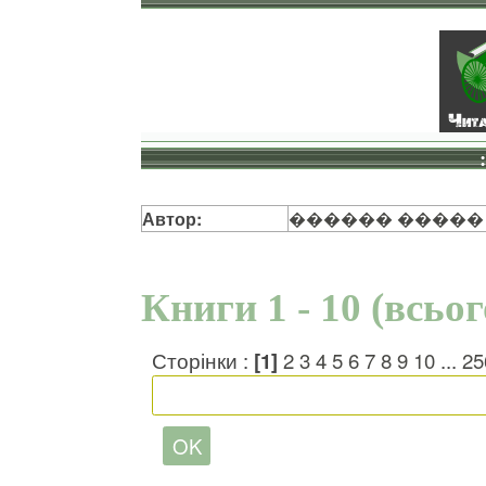
Автор:
������ �����
Книги 1 - 10 (всьо
Сторінки :
[1]
2
3
4
5
6
7
8
9
10
...
25