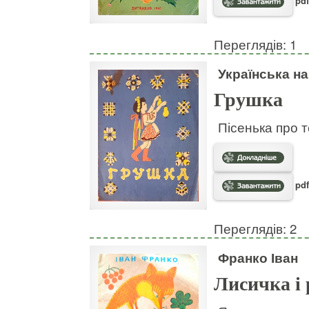
pdf
Переглядів: 1
Українська н
Грушка
Пісенька про т
pdf
Переглядів: 2
Франко Іван
Лисичка і 