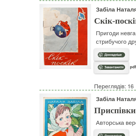
Забіла Натал
Скік-поскі
Пригоди невгам
стрибучого дру
pdf
Переглядів: 16
Забіла Натал
Приспівки
Авторська вер