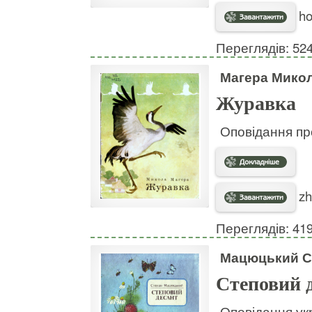
ho
Переглядів: 52
Магера Мико
Журавка
Оповідання про
zh
Переглядів: 41
Мацюцький С
Степовий 
Оповідання ук