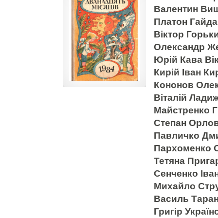
Валентин Ви
Платон Гайда
Віктор Горьк
Олександр Же
Юрій Кава Ві
Кирій Іван Ки
Кононов Олек
Віталій Лади
Майстренко Г
Степан Орло
Павличко Дми
Пархоменко 
Тетяна Прига
Сенченко Іва
Михайло Стр
Василь Таран
Григір Україн