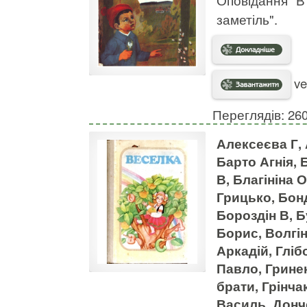
Оповідання "В
заметіль".
ve
Переглядів: 26
Алексеєва Г, 
Барто Агнія, 
В, Благініна
Грицько, Бон
Бороздін В, 
Борис, Волгі
Аркадій, Глі
Павло, Грине
брати, Грінча
Василь, Донч