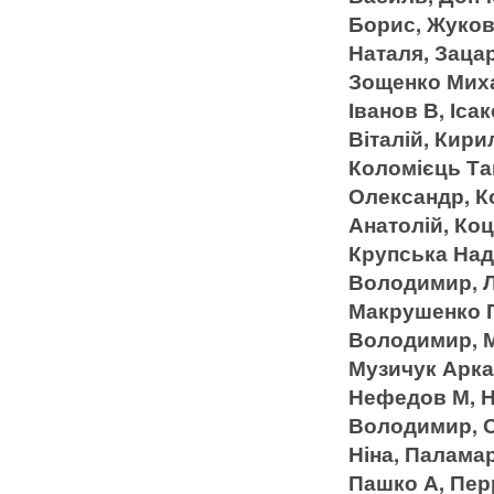
Борис, Жуков
Наталя, Заца
Зощенко Миха
Іванов В, Іса
Віталій, Кири
Коломієць Та
Олександр, К
Анатолій, Ко
Крупська Наді
Володимир, Л
Макрушенко П
Володимир, М
Музичук Аркад
Нефедов М, Н
Володимир, О
Ніна, Палама
Пашко А, Пер