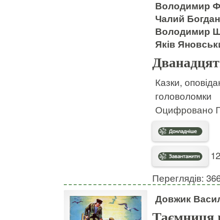
Володимир Фр
Чалий Богда
Володимир Ш
Яків Яновсь
Дванадцять
Казки, оповідан
головоломки
Оцифровано Гу
12
Переглядів: 36
Довжик Васи
Таємниця г