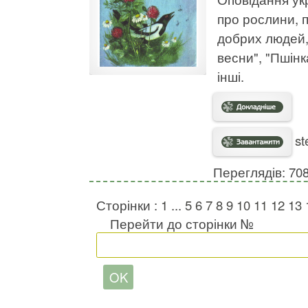
про рослини, п
добрих людей,
весни", "Пшінк
інші.
st
Переглядів: 70
Сторінки :
1
...
5
6
7
8
9
10
11
12
13
Перейти до сторінки №