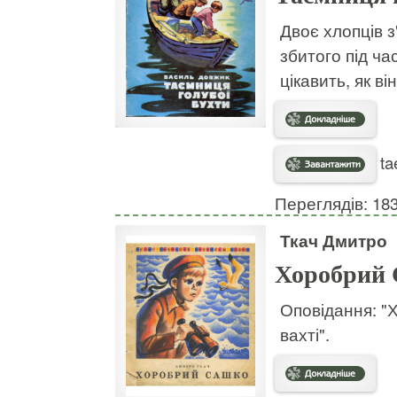
Двоє хлопців з
збитого під ча
цікавить, як ві
ta
Переглядів: 18
Ткач Дмитро
Хоробрий
Оповідання: "
вахті".