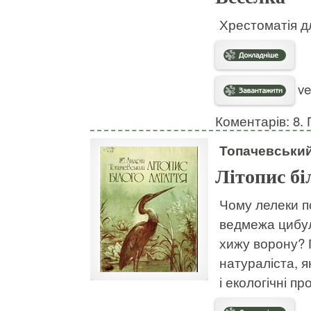
Хрестоматія д
ve
Коментарів: 8. 
Топачевський
Літопис бі
Чому лелеки п
ведмежа цибул
хижу ворону? 
натураліста, 
і екологічні п