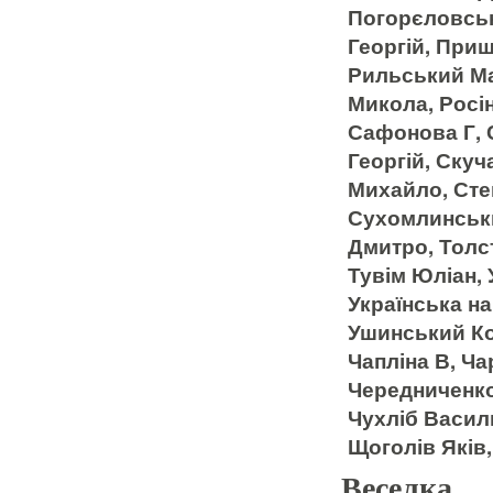
Погорєловськ
Георгій, Приш
Рильський Мак
Микола, Росін
Сафонова Г, 
Георгій, Ску
Михайло, Сте
Сухомлинськи
Дмитро, Толст
Тувім Юліан, 
Українська на
Ушинський Ко
Чапліна В, Ча
Чередниченко
Чухліб Васил
Щоголів Яків
Веселка