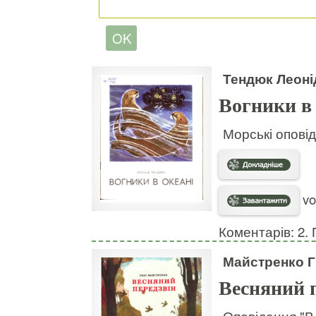
Тендюк Леоні
Вогники в 
Морські опові
vo
Коментарів: 2. 
Майстренко Г
Весняний 