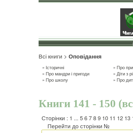
Всі книги
>
Оповідання
»
Історичні
»
Про пр
»
Про мандри і пригоди
»
Діти з р
»
Про школу
»
Про ди
Книги 141 - 150 (в
Сторінки :
1
...
5
6
7
8
9
10
11
12
13
Перейти до сторінки №