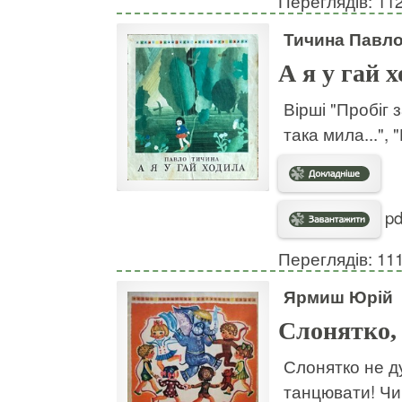
Переглядів: 11
Тичина Павл
А я у гай 
Вірші "Пробіг з
така мила...", 
pd
Переглядів: 11
Ярмиш Юрій
Слонятко,
Слонятко не д
танцювати! Чи