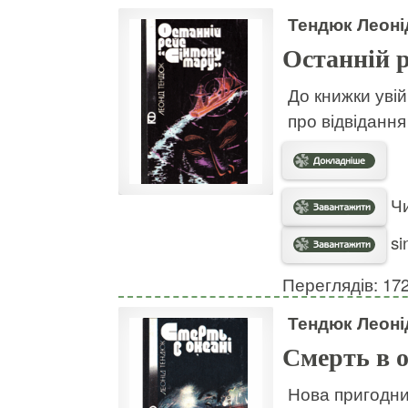
Тендюк Леоні
Останній 
До книжки уві
про відвіданн
Чи
si
Переглядів: 17
Тендюк Леоні
Смерть в о
Нова пригодни