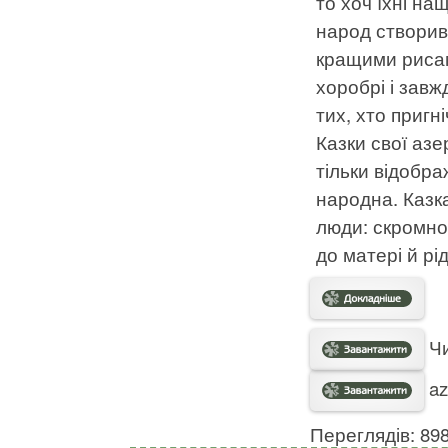
то хоч їхні на
народ створив 
кращими рисам
хоробрі і завж
тих, хто пригн
Казки свої азе
тільки відобра
народна. Казка
люди: скромнос
до матері й рід
Чи
az
Переглядів: 89