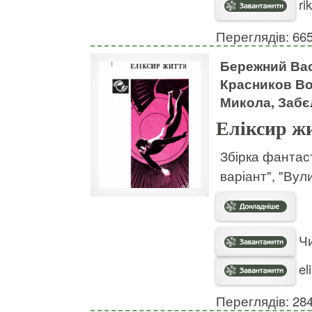
ri
Переглядів: 66
Бережний Вас
Красников Во
Микола, Забє
Еліксир ж
Збірка фантас
варіант", "Вул
Чи
el
Переглядів: 28