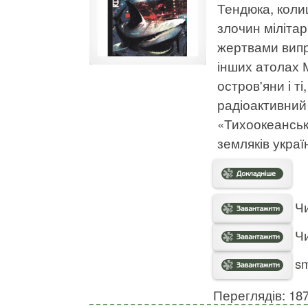
Тендюка, коли
злочин мілітар
жертвами випр
інших атолах М
остров'яни і т
радіоактивний 
«Тихоокеанськ
земляків украї
Чи
Чи
sm
Переглядів: 18