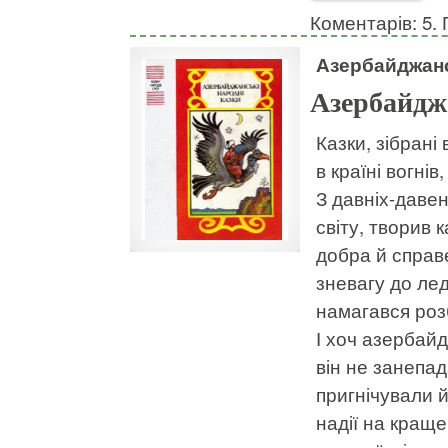
Коментарів: 5. 
Азербайджанс
Азербайдж
Казки, зібрані
в країні вогні
З давніх-давен
світу, творив 
добра й справ
зневагу до лед
намагався розб
І хоч азербайд
він не занепад
пригнічували й
надії на краще