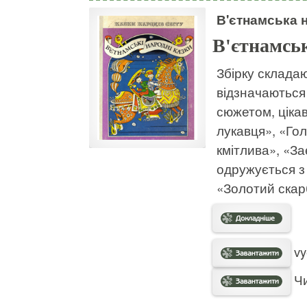
В'єтнамська 
В'єтнамськ
Збірку складаю
відзначаються
сюжетом, ціка
лукавця», «Го
кмітлива», «Зає
одружується з 
«Золотий скар
vy
Чи