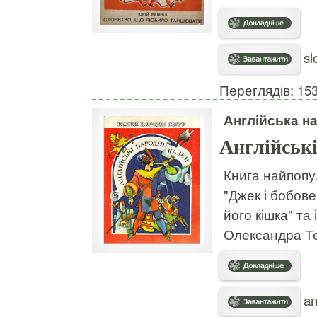
sl
Переглядів: 15
Англійська н
Англійські
Книга найпопу
"Джек і бобове 
його кішка" та
Олександра Т
an