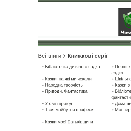
Всі книги
>
Книжкові серії
»
Бібліотечка дитячого садка
»
Перші к
садка
»
Казки, на які ми чекали
»
Шкільна
»
Народна творчість
»
Казки в
»
Пригоди. Фантастика
»
Бібліот
фантасти
»
У світі пригод
»
Домашня
»
Твоя майбутня професія
»
Мої пер
»
Казки моєї Батьківщини