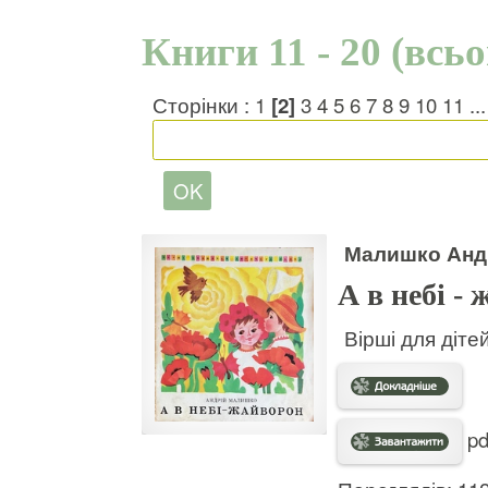
Книги 11 - 20 (всь
Сторінки :
1
[2]
3
4
5
6
7
8
9
10
11
..
Малишко Анд
А в небі -
Вірші для діте
pd