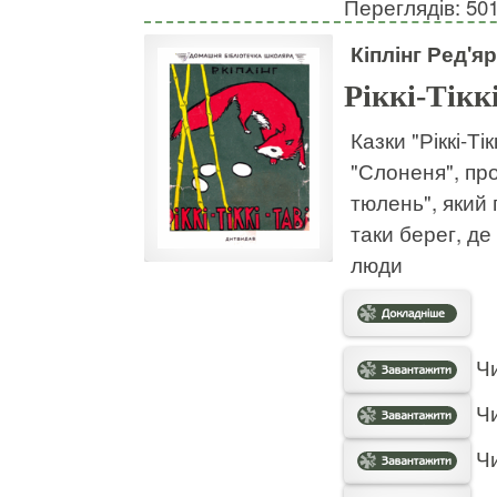
Переглядів: 50
Кіплінг Ред'я
Ріккі-Тікк
Казки "Ріккі-Ті
"Слоненя", про
тюлень", який
таки берег, де
люди
Чи
Чи
Чи