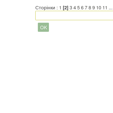
Сторінки :
1
[2]
3
4
5
6
7
8
9
10
11
..