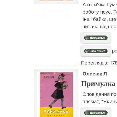
А от м'яка Гум
роботу псує. Т
Інші байки, що
читача від нео
pe
Переглядів: 17
Олесюк Л
Примулка
Оповідання пр
пляма", "Як зн