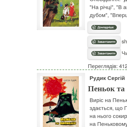
"На річці", "В
дубом", "Впер
sh
Чи
Переглядів: 41
Рудик Сергій
Пеньок та
Виріс на Пень
здається, що 
на нього сокир
на Пеньковому