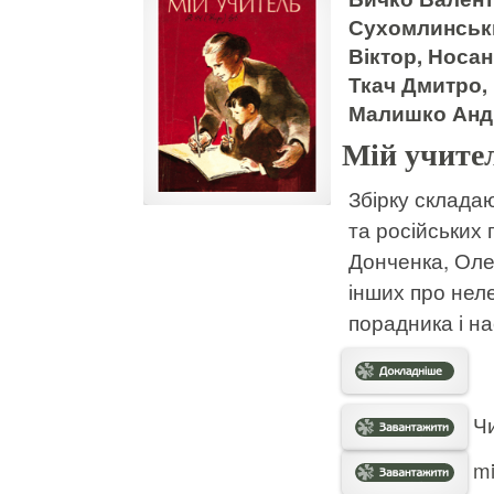
Сухомлинськи
Віктор, Носан
Ткач Дмитро,
Малишко Анд
Мій учите
Збірку складаю
та російських
Донченка, Оле
інших про нел
порадника і н
Чи
mi