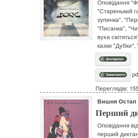
Оповідання "Фо
"Старенький га
зупинка", "Пер
"Писанка", "Чи
вуха світяться"
казки "Дубки",
pd
Переглядів: 15
Вишня Остап
Перший д
Оповідання ві
перший диктан