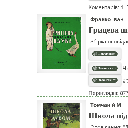
Коментарів: 1. 
Франко Іван
Грицева ш
Збірка оповідан
Чи
gr
Переглядів: 87
Томчаній М
Школа під
Оповідання: "Д