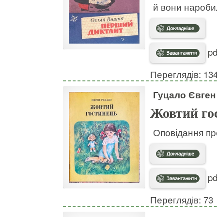
й вони нароби
pd
Переглядів: 13
Гуцало Євген
Жовтий го
Оповідання про
pd
Переглядів: 73