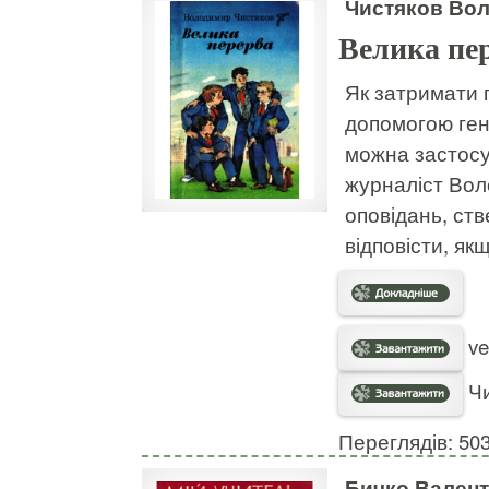
Чистяков Во
Велика пе
Як затримати 
допомогою генн
можна застосу
журналіст Вол
оповідань, ств
відповісти, як
ve
Чи
Переглядів: 50
Бичко Валент