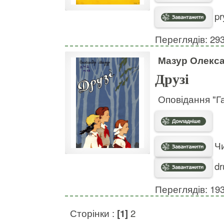
pr
Переглядів: 29
Мазур Олекс
Друзі
Оповідання "Га
Чи
dr
Переглядів: 19
Сторінки :
[1]
2