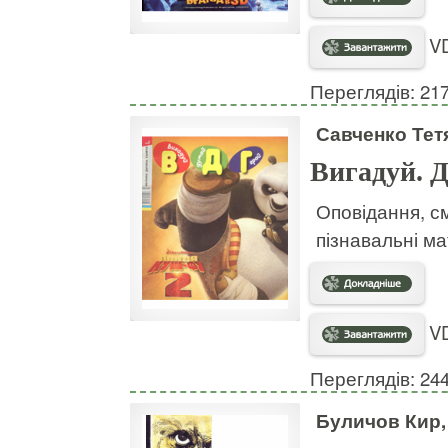
VD
Переглядів: 21
Савченко Тет
Вигадуй. Д
Оповідання, с
пізнавальні м
VD
Переглядів: 24
Буличов Кир,