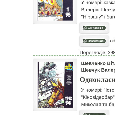
У номері: казк
Валерія Шевчу
"Нірвану" і баг
od
Переглядів: 39
Шевченко Віта
Шевчук Валер
Однокласн
У номері: "Іст
"Кіновідеобар"
Миколая та ба