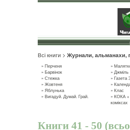
Всі книги
>
Журнали, альманахи, 
»
Перченя
»
Малятк
»
Барвінок
»
Джміль
»
Стежка
»
Газета 
»
Жовтеня
»
Календ
»
Яблунька
»
Клас
»
Вигадуй. Думай. Грай.
»
КОКА + 
коміксах
Книги 41 - 50 (всь