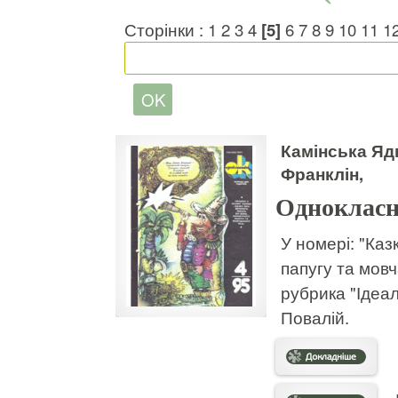
Сторінки :
1
2
3
4
[5]
6
7
8
9
10
11
1
Камінська Ядв
Франклін,
Однокласн
У номері: "Каз
папугу та мовч
рубрика "Ідеал
Повалій.