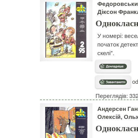
Федоровський
Діксон Франкл
Однокласн
У номері: вес
початок детект
скелі".
od
Переглядів: 33
Андерсен Ган
Олексій, Оль
Однокласн