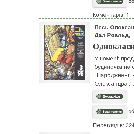
od
Коментарів: 1. 
Лесь Олексан
Дал Роальд,
Однокласн
У номері: про
будиночка на 
"Народження к
Олександра Ле
od
Переглядів: 32