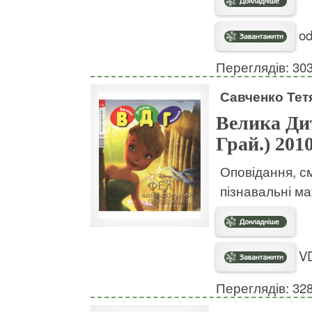
od
Переглядів: 30
Савченко Тет
Велика Дит
Грай.) 201
Оповідання, с
пізнавальні м
VD
Переглядів: 32