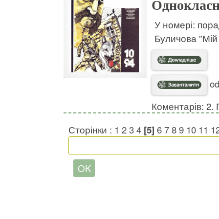
Однокласн
У номері: пора
Буличова "Мій 
od
Коментарів: 2. 
Сторінки :
1
2
3
4
[5]
6
7
8
9
10
11
1