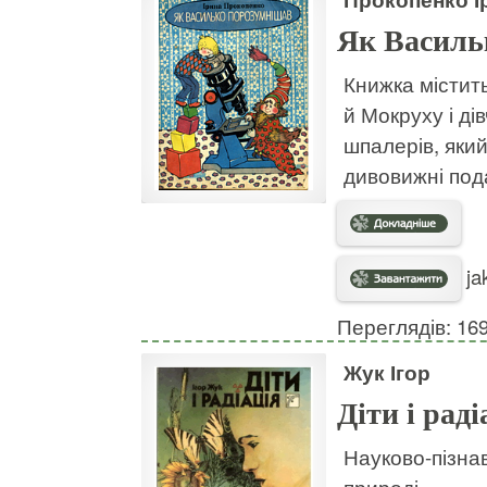
Як Василь
Книжка містить
й Мокруху і ді
шпалерів, який
дивовижні под
ja
Переглядів: 16
Жук Ігор
Діти і раді
Науково-пізнав