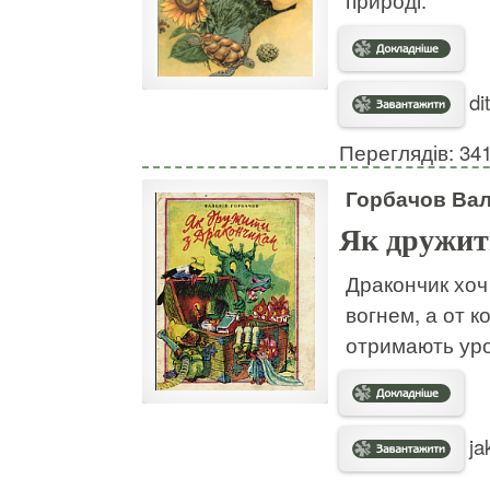
природі.
dit
Переглядів: 34
Горбачов Вал
Як дружит
Дракончик хоч 
вогнем, а от к
отримають уро
ja