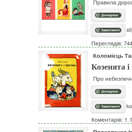
Правила дорож
st
Переглядів: 74
Коломієць Т
Козенята і
Про небезпечн
ko
Коментарів: 1. 
Прокопенко І